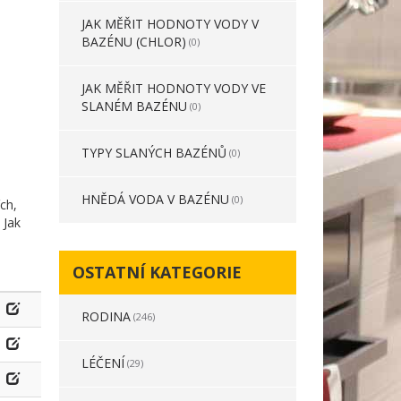
JAK MĚŘIT HODNOTY VODY V
BAZÉNU (CHLOR)
(0)
JAK MĚŘIT HODNOTY VODY VE
SLANÉM BAZÉNU
(0)
TYPY SLANÝCH BAZÉNŮ
(0)
HNĚDÁ VODA V BAZÉNU
(0)
ch,
 Jak
OSTATNÍ KATEGORIE
RODINA
(246)
LÉČENÍ
(29)