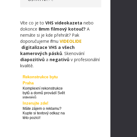
Víte co je to
VHS videokazeta
nebo
dokonce
8mm filmový kotouč?
A
nemáte si je kde přehrát? Pak
doporučujeme firmu
VIDEOLIDE
digitalizace VHS a všech
kamerových pásků
. Skenování
diapozitivů
a
negativů
v profesionální
kvalitě.
Rekonstrukce bytu
Praha
Komplexní rekonstrukce
bytů a domů provádí Svět
interiérů
Inzerujte zde!
Máte zájem o reklamu?
Kupte si textový odkaz na
této pozici!