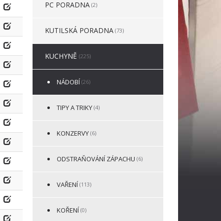
PC PORADNA
(2)
KUTILSKÁ PORADNA
(73)
KUCHYNĚ
(225)
NÁDOBÍ
(26)
TIPY A TRIKY
(4)
KONZERVY
(6)
ODSTRAŇOVÁNÍ ZÁPACHU
(6)
VAŘENÍ
(113)
KOŘENÍ
(0)