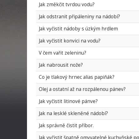
Jak změkčit tvrdou vodu?
Jak odstranit připáleniny na nádobí?
Jak vyčistit nádoby s úzkým hrdlem
Jak vyčistit konvici na vodu?
V čem vařit zeleninu?
Jak nabrousit nože?
Co je tlakový hrnec alias papiňák?
Olej a ostatní až na rozpálenou pánev?
Jak vyčistit litinové pánve?
Jak na lesklé skleněné nádobí?
Jak správně čistit příbor.
Jak vyčistit špatně omyvatelné kuchyňské po