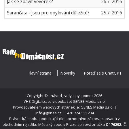
Jak se zbavit veverek?
26.7. 2016
Sarančata - jsou pro opylování důležité?
25.7. 2016
Hlavní strana
Novinky
Poraď se s ChatGPT
Copyright ©
- návod, rady, tipy, pomoc
2026
VHS Digitalizace videokazet
GENES Media s.r.o.
Provozovatelem webových stránek je: GENES Media s.r.o. |
info@genes.cz | +420 724 111 234
Právnická osoba podnikající dle obchodního zákona zapsaná v
obchodním rejstříku Městský soud v Praze spisová značka
C 176292
. IČ: