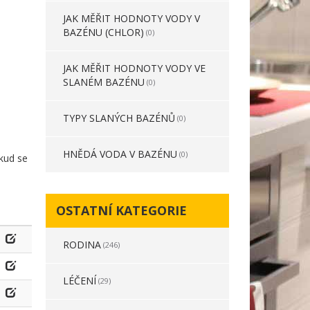
JAK MĚŘIT HODNOTY VODY V
BAZÉNU (CHLOR)
(0)
JAK MĚŘIT HODNOTY VODY VE
SLANÉM BAZÉNU
(0)
TYPY SLANÝCH BAZÉNŮ
(0)
HNĚDÁ VODA V BAZÉNU
(0)
okud se
OSTATNÍ KATEGORIE
RODINA
(246)
LÉČENÍ
(29)