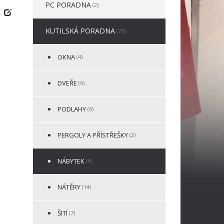
PC PORADNA
(2)
KUTILSKÁ PORADNA
(73)
OKNA
(4)
DVEŘE
(6)
PODLAHY
(6)
PERGOLY A PŘÍSTŘEŠKY
(2)
NÁBYTEK
(4)
NÁTĚRY
(14)
ŠITÍ
(7)