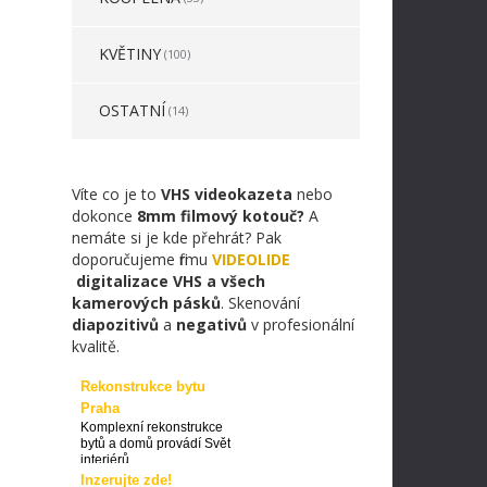
KVĚTINY
(100)
OSTATNÍ
(14)
Víte co je to
VHS videokazeta
nebo
dokonce
8mm filmový kotouč?
A
nemáte si je kde přehrát? Pak
doporučujeme firmu
VIDEOLIDE
digitalizace VHS a všech
kamerových pásků
. Skenování
diapozitivů
a
negativů
v profesionální
kvalitě.
Rekonstrukce bytu
Praha
Komplexní rekonstrukce
bytů a domů provádí Svět
interiérů
Inzerujte zde!