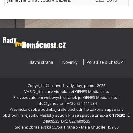
Jak levně ohřát vodu v bazénu
22.5. 2019
Hlavní strana
Novinky
Poraď se s ChatGPT
Copyright ©
- návod, rady, tipy, pomoc
2026
VHS Digitalizace videokazet
GENES Media s.r.o.
Provozovatelem webových stránek je: GENES Media s.r.o. |
info@genes.cz | +420 724 111 234
Právnická osoba podnikající dle obchodního zákona zapsaná v
obchodním rejstříku Městský soud v Praze spisová značka
C 176292
. IČ:
24809535, DIČ: CZ24809535
Sídlem: Zbraslavská 55/5a, Praha 5 - Malá Chuchle, 159 00