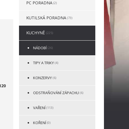
PC PORADNA
(2)
KUTILSKÁ PORADNA
(73)
KUCHYNĚ
(225)
NÁDOBÍ
(26)
TIPY A TRIKY
(4)
KONZERVY
(6)
120
ODSTRAŇOVÁNÍ ZÁPACHU
(6)
VAŘENÍ
(113)
KOŘENÍ
(0)