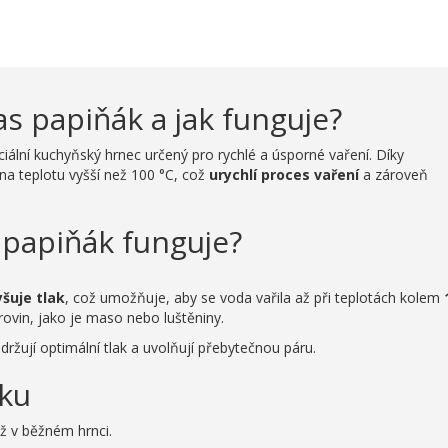
as papiňák a jak funguje?
eciální kuchyňský hrnec určený pro rychlé a úsporné vaření. Díky
na teplotu vyšší než 100 °C, což
urychlí proces vaření
a zároveň
s papiňák funguje?
yšuje tlak
, což umožňuje, aby se voda vařila až při teplotách kolem
urovin, jako je maso nebo luštěniny.
udržují optimální tlak a uvolňují přebytečnou páru.
áku
ež v běžném hrnci.