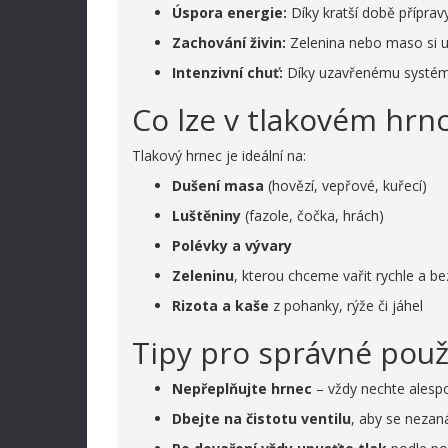
Úspora energie:
Díky kratší době přípravy
Zachování živin:
Zelenina nebo maso si ud
Intenzivní chuť:
Díky uzavřenému systém
Co lze v tlakovém hrnci
Tlakový hrnec je ideální na:
Dušení masa
(hovězí, vepřové, kuřecí)
Luštěniny
(fazole, čočka, hrách)
Polévky a vývary
Zeleninu
, kterou chceme vařit rychle a bez
Rizota a kaše
z pohanky, rýže či jáhel
Tipy pro správné použ
Nepřeplňujte hrnec
– vždy nechte alesp
Dbejte na čistotu ventilu
, aby se nezaná