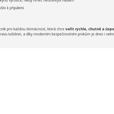
ynů výrobce, nikdy hrnec neotvírejte násilím.
šlo k připálení.
cník pro každou domácnost, která chce
vařit rychle, chutně a úsp
řípravu luštěnin, a díky moderním bezpečnostním prvkům je dnes i velm