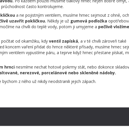
ávodu.
Po každém použití musíme tlakový hrnec nejen dobře omýt, 
 průchodnost často kontrolujeme.
kličkou
a ne pojistným ventilem, musíme hrnec sejmout z ohně, och
livě uzavřít pokličkou.
Někdy je už
gumová podložka
opotřebova
močíme na chvíli do teplé vody, potom ji umyjeme a
pečlivě vložím
e počítat od okamžiku, kdy
ventil zapíská
, a v té chvíli zároveň také
řed koncem vaření přidat do hrnce některé přísady, musíme hrnec se
tným ventilem vypustíme páru, a teprve když hrnec přestane pískat,
m hrnci
nesmíme nechat hotové pokrmy stát, nebo dokonce skladov
ltované, nerezové, porcelánové nebo skleněné nádoby.
 bychom z něho už nikdy neodstranili jejich zápach.