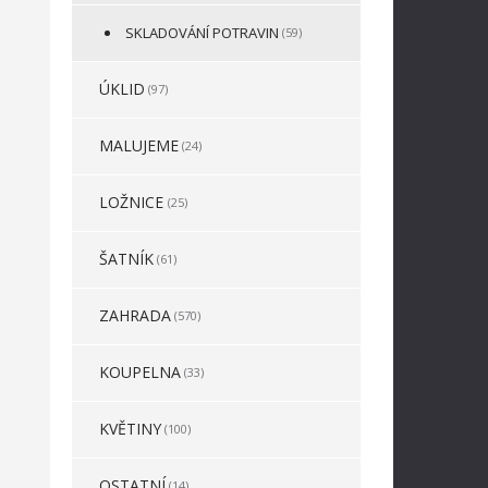
SKLADOVÁNÍ POTRAVIN
(59)
ÚKLID
(97)
MALUJEME
(24)
LOŽNICE
(25)
ŠATNÍK
(61)
ZAHRADA
(570)
KOUPELNA
(33)
KVĚTINY
(100)
OSTATNÍ
(14)