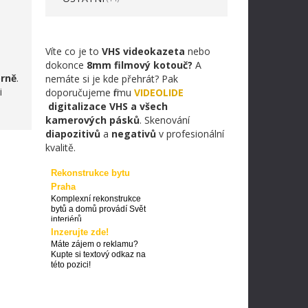
Víte co je to
VHS videokazeta
nebo
dokonce
8mm filmový kotouč?
A
orně
.
nemáte si je kde přehrát? Pak
i
doporučujeme firmu
VIDEOLIDE
digitalizace VHS a všech
kamerových pásků
. Skenování
diapozitivů
a
negativů
v profesionální
kvalitě.
Rekonstrukce bytu
Praha
Komplexní rekonstrukce
bytů a domů provádí Svět
interiérů
Inzerujte zde!
Máte zájem o reklamu?
Kupte si textový odkaz na
této pozici!