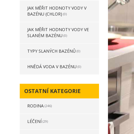
JAK MĚŘIT HODNOTY VODY V
BAZÉNU (CHLOR)
(0)
JAK MĚŘIT HODNOTY VODY VE
SLANÉM BAZÉNU
(0)
TYPY SLANÝCH BAZÉNŮ
(0)
HNĚDÁ VODA V BAZÉNU
(0)
OSTATNÍ KATEGORIE
RODINA
(246)
LÉČENÍ
(29)