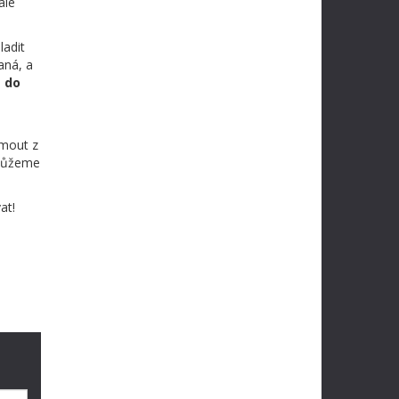
ale
ladit
ná, a
e do
jmout z
 můžeme
at!