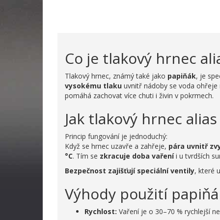
Co je tlakový hrnec ali
Tlakový hrnec, známý také jako
papiňák
, je sp
vysokému tlaku
uvnitř nádoby se voda ohřeje 
pomáhá zachovat více chuti i živin v pokrmech.
Jak tlakový hrnec alia
Princip fungování je jednoduchý:
Když se hrnec uzavře a zahřeje,
pára uvnitř zv
°C
. Tím se
zkracuje doba vaření
i u tvrdších s
Bezpečnost zajišťují speciální ventily
, které 
Výhody použití papiň
Rychlost:
Vaření je o 30–70 % rychlejší n