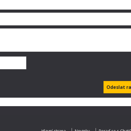
Hlavní strana
Novinky
Poraď se s Chat