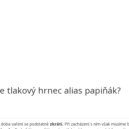
je tlakový hrnec alias papiňák?
doba vaření se podstatně
zkrátí.
Při zacházení s ním však musíme 