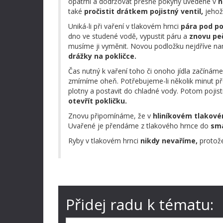
opatrní a dodržovat přesně pokyny uvedené v
n
také
pročistit drátkem pojistný ventil,
jehož
Uniká-li při vaření v tlakovém hrnci
pára pod po
dno ve studené vodě, vypustit páru a
znovu peč
musíme ji vyměnit. Novou podložku nejdříve na
drážky na pokličce.
Čas nutný k vaření toho či onoho jídla začínám
zmírníme oheň. Potřebujeme-li několik minut p
plotny a postavit do chladné vody. Potom pojis
otevřít pokličku.
Znovu připomínáme, že v
hliníkovém tlakové
Uvařené je přendáme z tlakového hrnce do
sma
Ryby v tlakovém hrnci
nikdy nevaříme,
protože
Přidej radu k tématu: