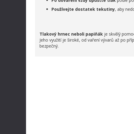
Po dovaření vždy upusťte tlak
podle pok
Používejte dostatek tekutiny
, aby nedo
Tlakový hrnec neboli papiňák
je skvělý pomo
Jeho využití je široké, od vaření vývarů až po p
bezpečný.