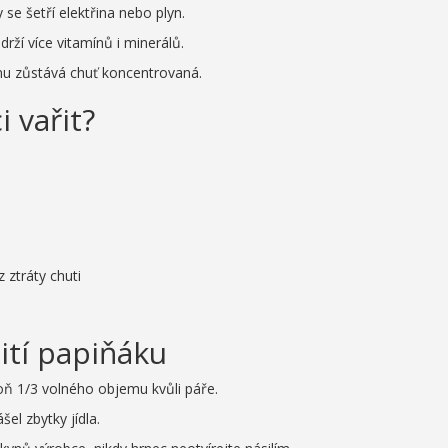
 se šetří elektřina nebo plyn.
rží více vitamínů i minerálů.
u zůstává chuť koncentrovaná.
 vařit?
 ztráty chuti
ití papiňáku
oň 1/3 volného objemu kvůli páře.
šel zbytky jídla.