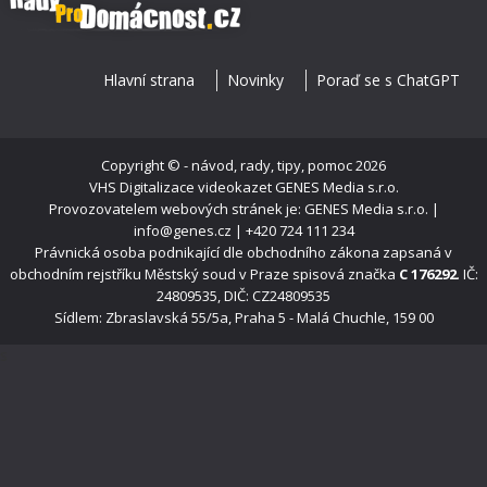
Hlavní strana
Novinky
Poraď se s ChatGPT
Copyright ©
- návod, rady, tipy, pomoc
2026
VHS Digitalizace videokazet
GENES Media s.r.o.
Provozovatelem webových stránek je: GENES Media s.r.o. |
info@genes.cz | +420 724 111 234
Právnická osoba podnikající dle obchodního zákona zapsaná v
obchodním rejstříku Městský soud v Praze spisová značka
C 176292
. IČ:
24809535, DIČ: CZ24809535
Sídlem: Zbraslavská 55/5a, Praha 5 - Malá Chuchle, 159 00
s