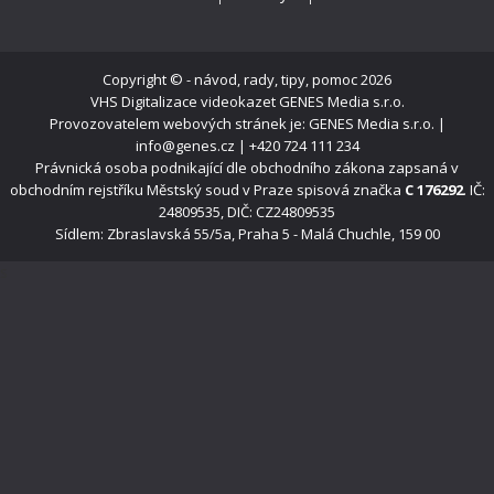
Copyright ©
- návod, rady, tipy, pomoc
2026
VHS Digitalizace videokazet
GENES Media s.r.o.
Provozovatelem webových stránek je: GENES Media s.r.o. |
info@genes.cz | +420 724 111 234
Právnická osoba podnikající dle obchodního zákona zapsaná v
obchodním rejstříku Městský soud v Praze spisová značka
C 176292
. IČ:
24809535, DIČ: CZ24809535
Sídlem: Zbraslavská 55/5a, Praha 5 - Malá Chuchle, 159 00
s