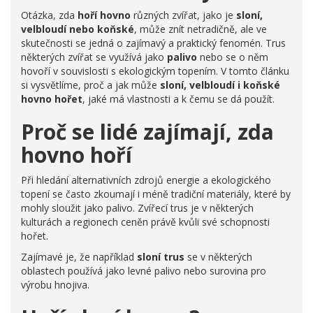
Otázka, zda
hoří hovno
různých zvířat, jako je
sloní,
velbloudí nebo koňské
, může znít netradičně, ale ve
skutečnosti se jedná o zajímavý a praktický fenomén. Trus
některých zvířat se využívá jako
palivo
nebo se o něm
hovoří v souvislosti s ekologickým topením. V tomto článku
si vysvětlíme, proč a jak může
sloní, velbloudí i koňské
hovno hořet
, jaké má vlastnosti a k čemu se dá použít.
Proč se lidé zajímají, zda
hovno hoří
Při hledání alternativních zdrojů energie a ekologického
topení se často zkoumají i méně tradiční materiály, které by
mohly sloužit jako palivo. Zvířecí trus je v některých
kulturách a regionech ceněn právě kvůli své schopnosti
hořet.
Zajímavé je, že například
sloní trus
se v některých
oblastech používá jako levné palivo nebo surovina pro
výrobu hnojiva.