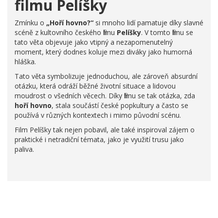
filmu Pelíšky
Zmínku o
„Hoří hovno?“
si mnoho lidí pamatuje díky slavné
scéně z kultovního českého filmu
Pelíšky
. V tomto filmu se
tato věta objevuje jako vtipný a nezapomenutelný
moment, který dodnes koluje mezi diváky jako humorná
hláška.
Tato věta symbolizuje jednoduchou, ale zároveň absurdní
otázku, která odráží běžné životní situace a lidovou
moudrost o všedních věcech. Díky filmu se tak otázka, zda
hoří hovno
, stala součástí české popkultury a často se
používá v různých kontextech i mimo původní scénu.
Film Pelíšky tak nejen pobavil, ale také inspiroval zájem o
praktické i netradiční témata, jako je využití trusu jako
paliva.