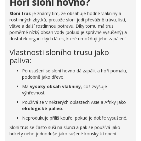
Hoří sloní hovno?
Sloní trus
je známý tím, že obsahuje hodně vlákniny a
rostlinných zbytků, protože sloni jedí převážně trávu, listí,
větve a další rostlinnou potravu. Díky tomu má trus
poměrně nízký obsah vody (pokud je správně vysušený) a
dostatek organických látek, které umožňují jeho zapálení.
Vlastnosti sloního trusu jako
paliva:
Po usušení se sloní hovno dá zapálit a hoří pomalu,
podobně jako dřevo.
Má
vysoký obsah vlákniny
, což zvyšuje
výhřevnost.
Používá se v některých oblastech Asie a Afriky jako
ekologické palivo
.
Neprodukuje příliš kouře, pokud je dobře vysušené.
Sloní trus se často suší na slunci a pak se používá jako
brikety nebo jednoduše jako sušené kousky k topení.