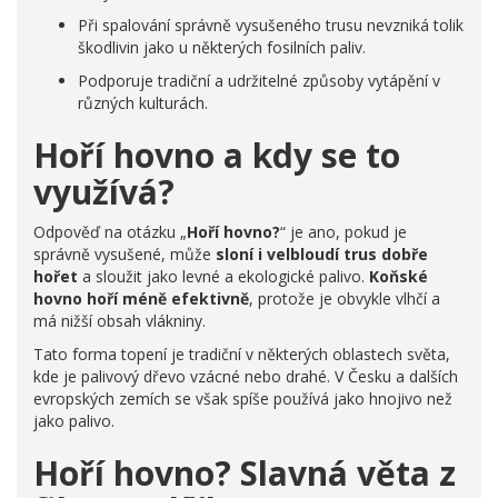
Při spalování správně vysušeného trusu nevzniká tolik
škodlivin jako u některých fosilních paliv.
Podporuje tradiční a udržitelné způsoby vytápění v
různých kulturách.
Hoří hovno a kdy se to
využívá?
Odpověď na otázku „
Hoří hovno?
“ je ano, pokud je
správně vysušené, může
sloní i velbloudí trus dobře
hořet
a sloužit jako levné a ekologické palivo.
Koňské
hovno hoří méně efektivně
, protože je obvykle vlhčí a
má nižší obsah vlákniny.
Tato forma topení je tradiční v některých oblastech světa,
kde je palivový dřevo vzácné nebo drahé. V Česku a dalších
evropských zemích se však spíše používá jako hnojivo než
jako palivo.
Hoří hovno? Slavná věta z