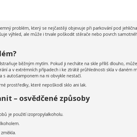
jemný problém, který se nejčastěji objevuje při parkování pod jehličn
ršuje výhled, ale může i trvale poškodit stěrače nebo povrch samotné
blém?
odstraňuje běžným mytím. Pokud ji necháte na skle příliš dlouho, můž
rání a v extrémních případech i ke ztrátě průhlednosti skla v daném m
da s autošamponem na ni obvykle nestačí.
é prostředky, které nepoškodí sklo ani lak.
anit – osvědčené způsoby
bů je použití izopropylalkoholu.
alkoholem.
 změkla.