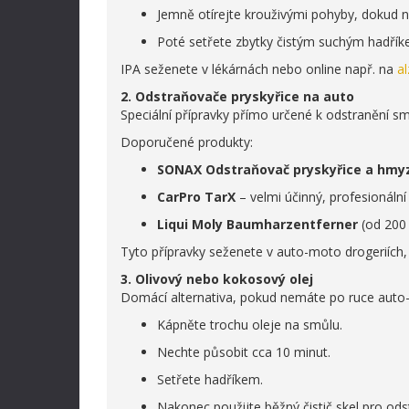
Jemně otírejte krouživými pohyby, dokud n
Poté setřete zbytky čistým suchým hadřík
IPA seženete v lékárnách nebo online např. na
al
2. Odstraňovače pryskyřice na auto
Speciální přípravky přímo určené k odstranění smů
Doporučené produkty:
SONAX Odstraňovač pryskyřice a hmy
CarPro TarX
– velmi účinný, profesionáln
Liqui Moly Baumharzentferner
(od 200
Tyto přípravky seženete v auto-moto drogeriích,
3. Olivový nebo kokosový olej
Domácí alternativa, pokud nemáte po ruce auto-
Kápněte trochu oleje na smůlu.
Nechte působit cca 10 minut.
Setřete hadříkem.
Nakonec použijte běžný čistič skel pro od