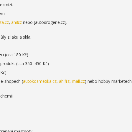
ezmizí.
em.
za.cz
,
ahifi.cz
nebo [autodrogerie.cz].
ly z laku a skla.
zu
(cca 180 Kč)
í produkt (cca 350–450 Kč)
 Kč)
 e-shopech (
autokosmetika.cz
,
ahifi.cz
,
mall.cz
) nebo hobby marketech
chemii.
stranění mastnoty.