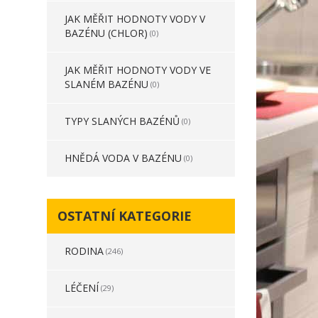
JAK MĚŘIT HODNOTY VODY V
BAZÉNU (CHLOR)
(0)
JAK MĚŘIT HODNOTY VODY VE
SLANÉM BAZÉNU
(0)
TYPY SLANÝCH BAZÉNŮ
(0)
HNĚDÁ VODA V BAZÉNU
(0)
OSTATNÍ KATEGORIE
RODINA
(246)
LÉČENÍ
(29)