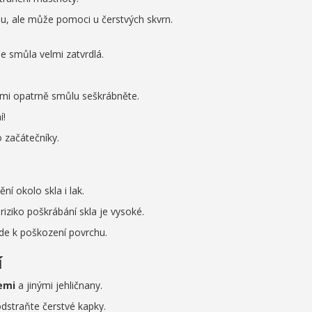
u, ale může pomoci u čerstvých skvrn.
 smůla velmi zatvrdlá.
mi opatrně smůlu seškrábněte.
í!
 začátečníky.
í okolo skla i lak.
riziko poškrábání skla je vysoké.
de k poškození povrchu.
í
emi
a jinými jehličnany.
odstraňte čerstvé kapky.