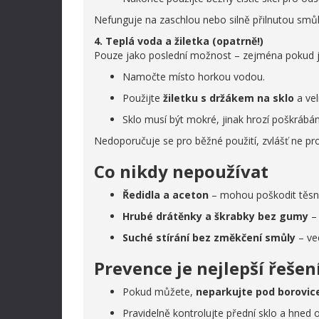
Nefunguje na zaschlou nebo silně přilnutou smůl
4. Teplá voda a žiletka (opatrně!)
Pouze jako poslední možnost – zejména pokud je
Namočte místo horkou vodou.
Použijte
žiletku s držákem na sklo
a vel
Sklo musí být mokré, jinak hrozí poškrábán
Nedoporučuje se pro běžné použití, zvlášť ne pro
Co nikdy nepoužívat
Ředidla a aceton
– mohou poškodit těsněn
Hrubé drátěnky a škrabky bez gumy
– 
Suché stírání bez změkčení smůly
– ve
Prevence je nejlepší řešen
Pokud můžete,
neparkujte pod borovic
Pravidelně kontrolujte přední sklo a hned 