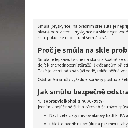
Smůla (pryskyřice) na předním skle auta je nepří
hlavně borovicemi. Pryskyřice na skle nejen zho
skla, pokud se neodstraní šetrně a včas.
Proč je smůla na skle pro
Smůla je lepkavá, tvrdne na slunci a špatně se 
dojít k znehodnocení stěračů, škrábancům při stí
Také je velmi odolná vůči vodě, takže běžná vo
Odstranění smůly vyžaduje správný postup a šetrn
Jak smůlu bezpečně odstr
1. Isopropylalkohol (IPA 70–99%)
Jedním z nejúčinnějších a zároveň šetrných způso
Navlhčete čistý mikrovláknový hadřík IPA 
Přiložte hadřík na smůlu na pár minut, aby