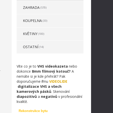
ZAHRADA
(570)
KOUPELNA
(33)
KVĚTINY
(100)
OSTATNÍ
(14)
Víte co je to
VHS videokazeta
nebo
.
dokonce
8mm filmový kotouč?
A
nemáte si je kde přehrát? Pak
doporučujeme firmu
VIDEOLIDE
digitalizace VHS a všech
kamerových pásků
. Skenování
diapozitivů
a
negativů
v profesionální
kvalitě.
Rekonstrukce bytu