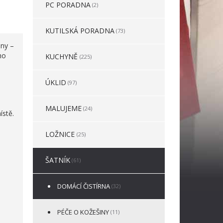
PC PORADNA
(2)
KUTILSKÁ PORADNA
(73)
any –
ho
KUCHYNĚ
(225)
ÚKLID
(97)
e
MALUJEME
(24)
ístě.
LOŽNICE
(25)
ŠATNÍK
(61)
DOMÁCÍ ČISTÍRNA
(32)
PÉČE O KOŽEŠINY
(11)