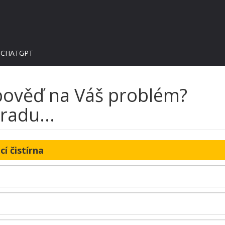
 CHATGPT
dpověď na Váš problém?
radu...
í čistírna