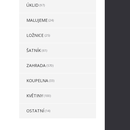
ÚKLID
(97)
MALUJEME
(24)
LOŽNICE
(25)
ŠATNÍK
(61)
ZAHRADA
(570)
KOUPELNA
(33)
KVĚTINY
(100)
OSTATNÍ
(14)