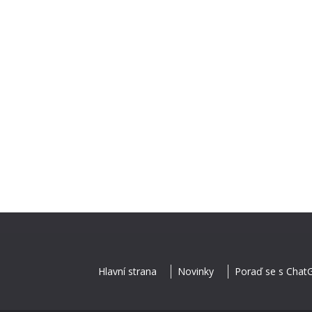
Hlavní strana
Novinky
Poraď se s Chat