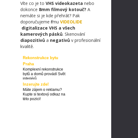
Víte co je to
VHS videokazeta
nebo
dokonce
8mm filmový kotouč?
A
nemáte si je kde přehrát? Pak
doporučujeme firmu
VIDEOLIDE
digitalizace VHS a všech
kamerových pásků
. Skenování
diapozitivů
a
negativů
v profesionální
kvalitě.
Rekonstrukce bytu
Praha
Komplexní rekonstrukce
bytů a domů provádí Svět
interiérů
Inzerujte zde!
Máte zájem o reklamu?
Kupte si textový odkaz na
této pozici!