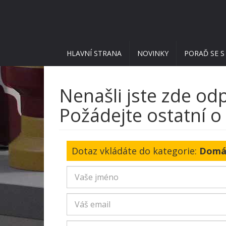
HLAVNÍ STRANA
NOVINKY
PORAĎ SE S
Nenašli jste zde o
Požádejte ostatní o 
Dotaz vkládáte do kategorie:
Domác