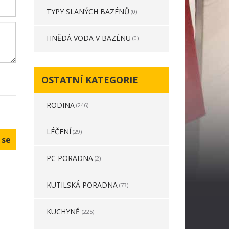
TYPY SLANÝCH BAZÉNŮ
(0)
HNĚDÁ VODA V BAZÉNU
(0)
OSTATNÍ KATEGORIE
RODINA
(246)
LÉČENÍ
(29)
PC PORADNA
(2)
KUTILSKÁ PORADNA
(73)
KUCHYNĚ
(225)