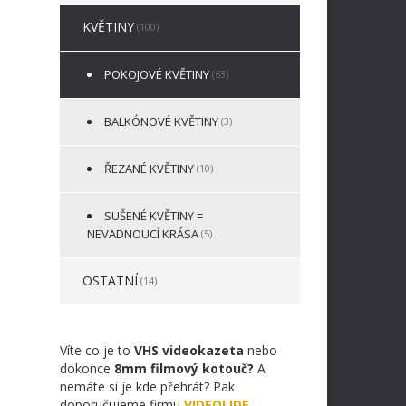
KVĚTINY
(100)
POKOJOVÉ KVĚTINY
(63)
BALKÓNOVÉ KVĚTINY
(3)
ŘEZANÉ KVĚTINY
(10)
SUŠENÉ KVĚTINY =
NEVADNOUCÍ KRÁSA
(5)
OSTATNÍ
(14)
Víte co je to
VHS videokazeta
nebo
dokonce
8mm filmový kotouč?
A
nemáte si je kde přehrát? Pak
doporučujeme firmu
VIDEOLIDE