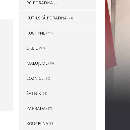
PC PORADNA
(2)
KUTILSKÁ PORADNA
(73)
KUCHYNĚ
(225)
ÚKLID
(97)
MALUJEME
(24)
LOŽNICE
(25)
ŠATNÍK
(61)
ZAHRADA
(570)
KOUPELNA
(33)