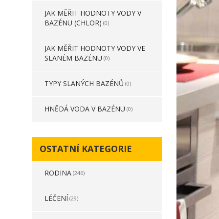
JAK MĚŘIT HODNOTY VODY V
BAZÉNU (CHLOR)
(0)
JAK MĚŘIT HODNOTY VODY VE
SLANÉM BAZÉNU
(0)
TYPY SLANÝCH BAZÉNŮ
(0)
HNĚDÁ VODA V BAZÉNU
(0)
OSTATNÍ KATEGORIE
RODINA
(246)
LÉČENÍ
(29)