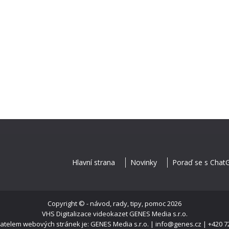
Hlavní strana
Novinky
Poraď se s Chat
Copyright ©
- návod, rady, tipy, pomoc
2026
VHS Digitalizace videokazet
GENES Media s.r.o.
telem webových stránek je: GENES Media s.r.o. | info@genes.cz | +420 7