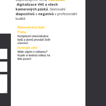
digitalizace VHS a všech
kamerových pásků
. Skenování
diapozitivů
a
negativů
v profesionální
kvalitě.
Rekonstrukce bytu
Praha
Komplexní rekonstrukce
bytů a domů provádí Svět
interiérů
Inzerujte zde!
Máte zájem o reklamu?
Kupte si textový odkaz na
této pozici!