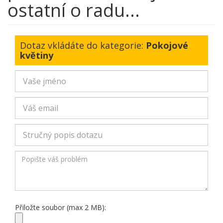
ostatní o radu...
Dotaz vkládáte do kategorie:
Pokojové
květiny
Přiložte soubor (max 2 MB):