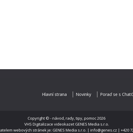
Hlavní strana
Novinky
Poraď se s Chat
Copyright ©
- návod, rady, tipy, pomoc
2026
VHS Digitalizace videokazet
GENES Media s.r.o.
telem webových stránek je: GENES Media s.r.o. | info@genes.cz | +420 7