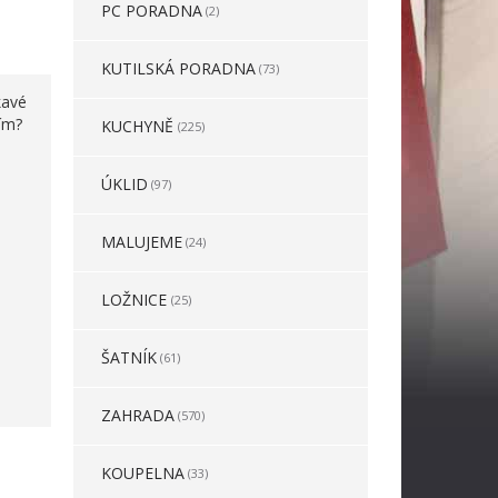
PC PORADNA
(2)
KUTILSKÁ PORADNA
(73)
kavé
ním?
KUCHYNĚ
(225)
ÚKLID
(97)
MALUJEME
(24)
LOŽNICE
(25)
ŠATNÍK
(61)
ZAHRADA
(570)
KOUPELNA
(33)