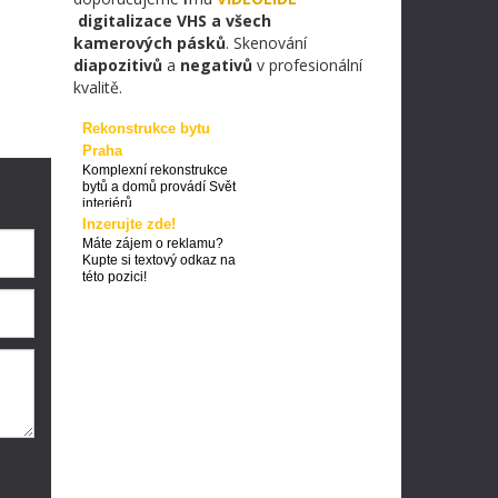
digitalizace VHS a všech
kamerových pásků
. Skenování
diapozitivů
a
negativů
v profesionální
kvalitě.
Rekonstrukce bytu
Praha
Komplexní rekonstrukce
bytů a domů provádí Svět
interiérů
Inzerujte zde!
Máte zájem o reklamu?
Kupte si textový odkaz na
této pozici!