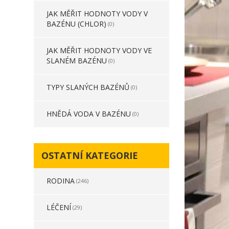
JAK MĚŘIT HODNOTY VODY V
BAZÉNU (CHLOR)
(0)
JAK MĚŘIT HODNOTY VODY VE
SLANÉM BAZÉNU
(0)
TYPY SLANÝCH BAZÉNŮ
(0)
HNĚDÁ VODA V BAZÉNU
(0)
OSTATNÍ KATEGORIE
RODINA
(246)
LÉČENÍ
(29)