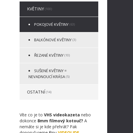
KVĚTINY
(100)
POKOJOVÉ KVĚTINY
(63)
BALKÓNOVÉ KVĚTINY
(3)
ŘEZANÉ KVĚTINY
(10)
SUŠENÉ KVĚTINY =
NEVADNOUCÍ KRÁSA
(5)
OSTATNÍ
(14)
Víte co je to
VHS videokazeta
nebo
dokonce
8mm filmový kotouč?
A
nemáte si je kde přehrát? Pak
doporučujeme firmu
VIDEOLIDE