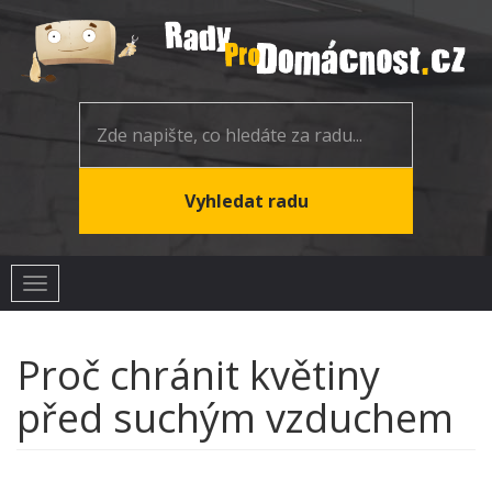
Toggle
navigation
Proč chránit květiny
před suchým vzduchem