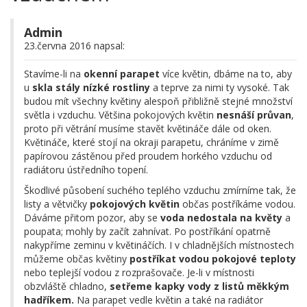
Admin
23.června 2016 napsal:
Stavíme-li na
okenní parapet
více květin, dbáme na to, aby
u
skla stály nízké rostliny
a teprve za nimi ty vysoké. Tak
budou mít všechny květiny alespoň přibližně stejné množství
světla i vzduchu. Většina pokojových květin
nesnáší průvan
,
proto při větrání musíme stavět květináče dále od oken.
Květináče, které stojí na okraji parapetu, chráníme v zimě
papírovou zástěnou před proudem horkého vzduchu od
radiátoru ústředního topení.
Škodlivé působení suchého teplého vzduchu zmírníme tak, že
listy a větvičky
pokojových květin
občas postříkáme vodou.
Dáváme přitom pozor, aby se
voda nedostala na květy
a
poupata; mohly by začít zahnívat. Po postříkání opatrně
nakypříme zeminu v květináčích. I v chladnějších místnostech
můžeme občas květiny
postříkat vodou pokojové teploty
nebo teplejší vodou z rozprašovače. Je-li v místnosti
obzvláště chladno,
setřeme kapky vody z listů měkkým
hadříkem.
Na parapet vedle květin a také na radiátor