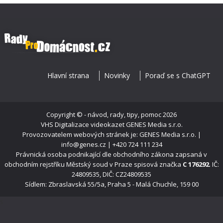
Hlavní strana
Novinky
Poraď se s ChatGPT
Copyright ©
- návod, rady, tipy, pomoc
2026
VHS Digitalizace videokazet
GENES Media s.r.o.
Provozovatelem webových stránek je: GENES Media s.r.o. |
info@genes.cz | +420 724 111 234
Právnická osoba podnikající dle obchodního zákona zapsaná v
obchodním rejstříku Městský soud v Praze spisová značka
C 176292
. IČ:
24809535, DIČ: CZ24809535
Sídlem: Zbraslavská 55/5a, Praha 5 - Malá Chuchle, 159 00
s