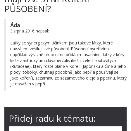
PŮSOBENÍ?
Áda
3.srpna 2016 napsal:
Látky se synergickým účinkem jsou takové látky, které
navzájem zesilují své působení. Působení pyrethrinu
například výrazně umocníme přidáním asarininu, látky z kůry
keře Zanthoxylum clavaherculis (keř z čeledi routovitých
(Rutaceae), který roste planě v Koreji, Japonsku a Číně a jeho
plody, tobolky, chutnají podobně jako pepř a používají se
jako koření), sezaminu ze sezamového oleje a piperinu, který
je obsažen v pepři.
Přidej radu k tématu: