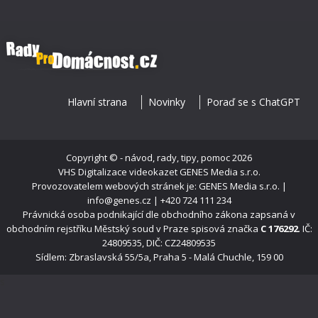
Hlavní strana
Novinky
Poraď se s ChatGPT
Copyright ©
- návod, rady, tipy, pomoc
2026
VHS Digitalizace videokazet
GENES Media s.r.o.
Provozovatelem webových stránek je: GENES Media s.r.o. |
info@genes.cz | +420 724 111 234
Právnická osoba podnikající dle obchodního zákona zapsaná v
obchodním rejstříku Městský soud v Praze spisová značka
C 176292
. IČ:
24809535, DIČ: CZ24809535
Sídlem: Zbraslavská 55/5a, Praha 5 - Malá Chuchle, 159 00
s