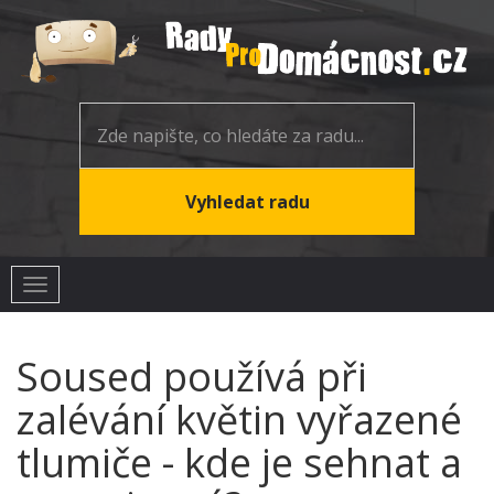
Toggle
navigation
Soused používá při
zalévání květin vyřazené
tlumiče - kde je sehnat a