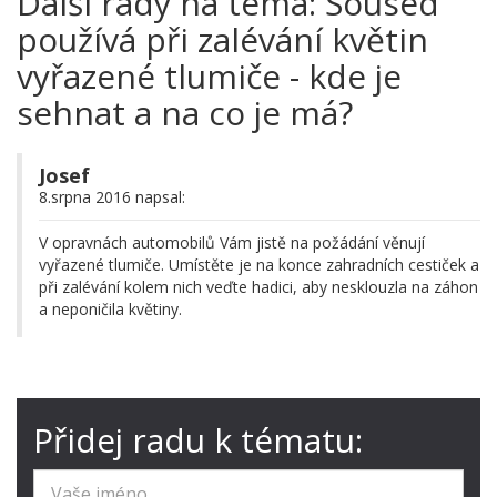
Další rady na téma: Soused
používá při zalévání květin
vyřazené tlumiče - kde je
sehnat a na co je má?
Josef
8.srpna 2016 napsal:
V opravnách automobilů Vám jistě na požádání věnují
vyřazené tlumiče. Umístěte je na konce zahradních cestiček a
při zalévání kolem nich veďte hadici, aby nesklouzla na záhon
a neponičila květiny.
Přidej radu k tématu: