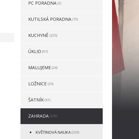
PC PORADNA
(2)
KUTILSKÁ PORADNA
(73)
KUCHYNĚ
(225)
ÚKLID
(97)
MALUJEME
(24)
LOŽNICE
(25)
ŠATNÍK
(61)
ZAHRADA
(570)
KVĚTINOVÁ NAUKA
(226)