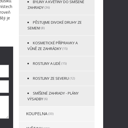
dusíku.
BYLINY A KVĚTINY DO SMÍŠENÉ
místech
ZAHRADY
(36)
ároveň
ěji je
PĚSTUJME DIVOKÉ DRUHY ZE
SEMEN!
(8)
KOSMETICKÉ PŘÍPRAVKY A
VŮNĚ ZE ZAHRÁDKY
(15)
ROSTLINY A LIDÉ
(15)
ROSTLINY ZE SEVERU
(12)
SMÍŠENÉ ZAHRADY - PLÁNY
VÝSADBY
(6)
KOUPELNA
(33)