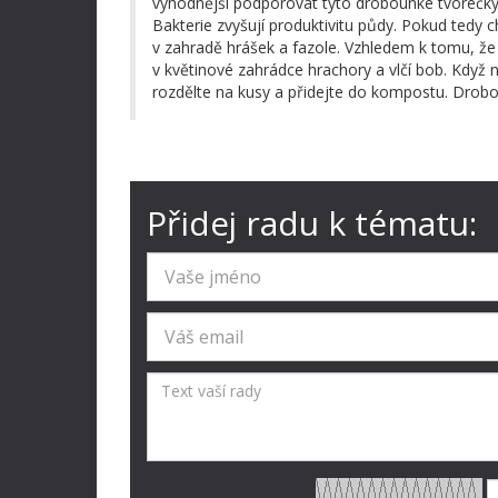
výhodnější podporovat tyto drobounké tvorečky,
Bakterie zvyšují produktivitu půdy. Pokud tedy 
v zahradě hrášek a fazole. Vzhledem k tomu, že 
v květinové zahrádce hrachory a vlčí bob. Když n
rozdělte na kusy a přidejte do kompostu. Drobou
Přidej radu k tématu: