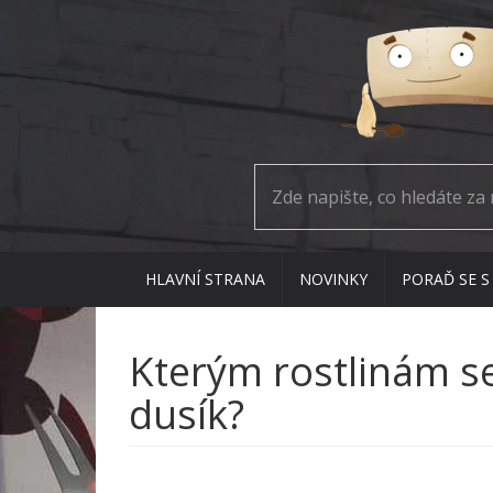
HLAVNÍ STRANA
NOVINKY
PORAĎ SE S
Kterým rostlinám se 
dusík?