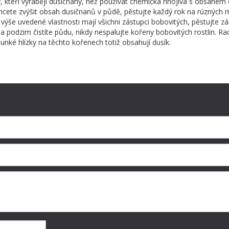
 kteří vyrábějí dusičnany, než používat chemická hnojiva s obsahem 
chcete zvýšit obsah dusičnanů v půdě, pěstujte každý rok na rúzných 
výše uvedené vlastnosti mají všichni zástupci bobovitých, pěstujte z
a podzim čistíte půdu, nikdy nespalujte kořeny bobovitých rostlin. Rad
nké hlízky na těchto kořenech totiž obsahují dusík.