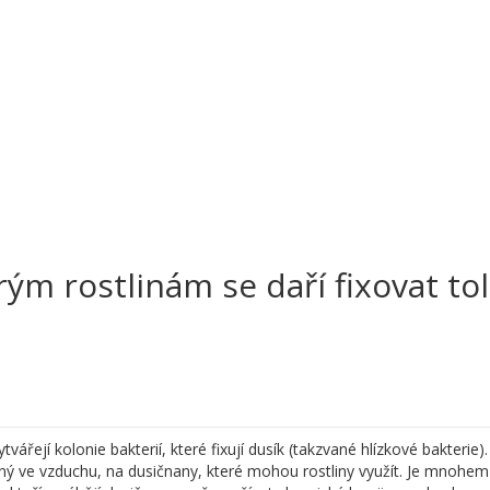
rým rostlinám se daří fixovat tol
ářejí kolonie bakterií, které fixují dusík (takzvané hlízkové bakterie)
ný ve vzduchu, na dusičnany, které mohou rostliny využít. Je mnohem