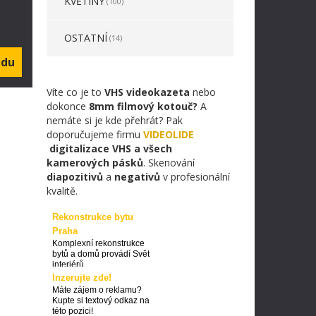
KVĚTINY
(100)
OSTATNÍ
(14)
Víte co je to
VHS videokazeta
nebo
dokonce
8mm filmový kotouč?
A
nemáte si je kde přehrát? Pak
doporučujeme firmu
VIDEOLIDE
digitalizace VHS a všech
kamerových pásků
. Skenování
diapozitivů
a
negativů
v profesionální
kvalitě.
Rekonstrukce bytu
Praha
Komplexní rekonstrukce
bytů a domů provádí Svět
interiérů
Inzerujte zde!
Máte zájem o reklamu?
Kupte si textový odkaz na
této pozici!