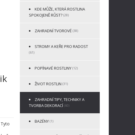
KDE MŮŽE, KTERÁ ROSTLINA
SPOKOJENĚ RŮST?
(28)
ZAHRADNÍ TVOROVÉ
(38)
STROMY A KEŘE PRO RADOST
(61)
POPÍNAVÉ ROSTLINY
(12)
ik
ŽIVOT ROSTLIN
(31)
ZAHRADNÍ TIPY, TECHNIKY A
TVORBA DEKORACÍ
(60)
BAZÉNY
(1)
. Tyto