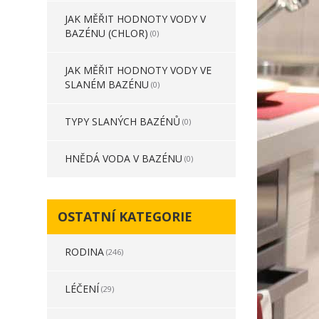
JAK MĚŘIT HODNOTY VODY V
BAZÉNU (CHLOR)
(0)
JAK MĚŘIT HODNOTY VODY VE
SLANÉM BAZÉNU
(0)
TYPY SLANÝCH BAZÉNŮ
(0)
HNĚDÁ VODA V BAZÉNU
(0)
OSTATNÍ KATEGORIE
RODINA
(246)
LÉČENÍ
(29)