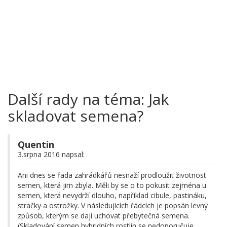
Další rady na téma: Jak
skladovat semena?
Quentin
3.srpna 2016 napsal:
Ani dnes se řada zahrádkářů nesnaží prodloužit životnost
semen, která jim zbyla. Měli by se o to pokusit zejména u
semen, která nevydrží dlouho, například cibule, pastináku,
stračky a ostrožky. V následujících řádcích je popsán levný
způsob, kterým se dají uchovat přebytečná semena.
(Skladování semen hybridních rostlin se nedoporučuje,