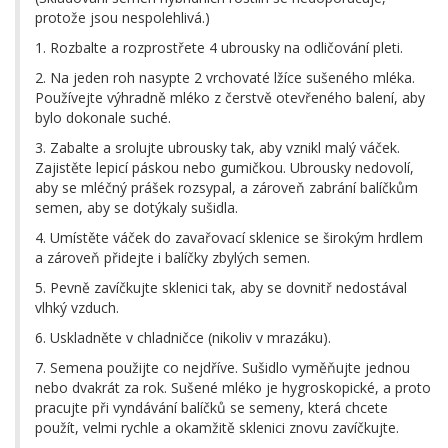
protože jsou nespolehlivá.)
1. Rozbalte a rozprostřete 4 ubrousky na odličování pleti.
2. Na jeden roh nasypte 2 vrchovaté lžíce sušeného mléka.
Používejte výhradně mléko z čerstvě otevřeného balení, aby
bylo dokonale suché.
3. Zabalte a srolujte ubrousky tak, aby vznikl malý váček.
Zajistěte lepicí páskou nebo gumičkou. Ubrousky nedovolí,
aby se mléčný prášek rozsypal, a zároveň zabrání balíčkům
semen, aby se dotýkaly sušidla.
4. Umístěte váček do zavařovací sklenice se širokým hrdlem
a zároveň přidejte i balíčky zbylých semen.
5. Pevně zavíčkujte sklenici tak, aby se dovnitř nedostával
vlhký vzduch.
6. Uskladněte v chladničce (nikoliv v mrazáku).
7. Semena použijte co nejdříve. Sušidlo vyměňujte jednou
nebo dvakrát za rok. Sušené mléko je hygroskopické, a proto
pracujte při vyndávání balíčků se semeny, která chcete
použít, velmi rychle a okamžitě sklenici znovu zavíčkujte.