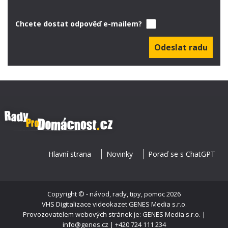
Chcete dostat odpověď e-mailem?
Hlavní strana
Novinky
Poraď se s ChatGPT
Copyright ©
- návod, rady, tipy, pomoc
2026
VHS Digitalizace videokazet
GENES Media s.r.o.
Provozovatelem webových stránek je: GENES Media s.r.o. |
info@genes.cz | +420 724 111 234