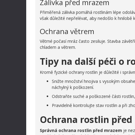
Zálivka před mrazem
Přiměřená zálivka pomáhá rostlinám lépe odoláv
však důležité nepřelévat, aby nedošlo k hnilobě 
Ochrana větrem
Větrné počasí mráz často zesiluje. Stavba závět
chladem a větrem.
Tipy na další péči o 
Kromě fyzické ochrany rostlin je důležité i sprá
Snižte množství hnojiva s vysokým obsahem
náchylný k poškození.
Odstraňte suché a poškozené části rostlin, 
Pravidelně kontrolujte stav rostlin a při 
Ochrana rostlin před
Správná ochrana rostlin před mrazem
je nez