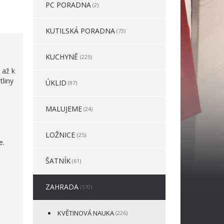
PC PORADNA
(2)
KUTILSKÁ PORADNA
(73)
KUCHYNĚ
(225)
i
 až k
tliny
ÚKLID
(97)
MALUJEME
(24)
LOŽNICE
(25)
e.
ŠATNÍK
(61)
ZAHRADA
(570)
KVĚTINOVÁ NAUKA
(226)