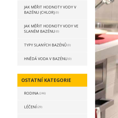
JAK MĚŘIT HODNOTY VODY V
BAZÉNU (CHLOR)
(0)
JAK MĚŘIT HODNOTY VODY VE
SLANÉM BAZÉNU
(0)
TYPY SLANÝCH BAZÉNŮ
(0)
HNĚDÁ VODA V BAZÉNU
(0)
OSTATNÍ KATEGORIE
RODINA
(246)
LÉČENÍ
(29)