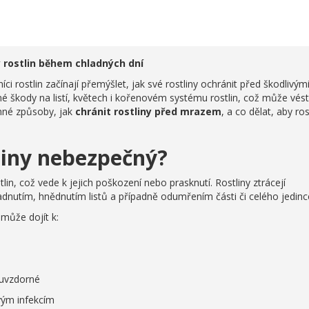
 rostlin během chladných dní
íci rostlin začínají přemýšlet, jak své rostliny ochránit před škodlivým
 škody na listí, květech i kořenovém systému rostlin, což může vést
inné způsoby, jak
chránit rostliny před mrazem
, a co dělat, aby ros
tliny nebezpečný?
in, což vede k jejich poškození nebo prasknutí. Rostliny ztrácejí
dnutím, hnědnutím listů a případně odumřením části či celého jedinc
může dojít k:
zuvzdorné
ým infekcím