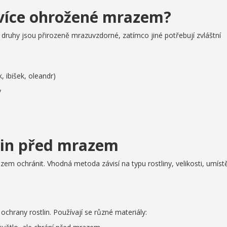
ejvíce ohrožené mrazem?
 druhy jsou přirozeně mrazuvzdorné, zatímco jiné potřebují zvláštní
, ibišek, oleandr)
y
lin před mrazem
zem ochránit. Vhodná metoda závisí na typu rostliny, velikosti, umíst
ochrany rostlin. Používají se různé materiály: