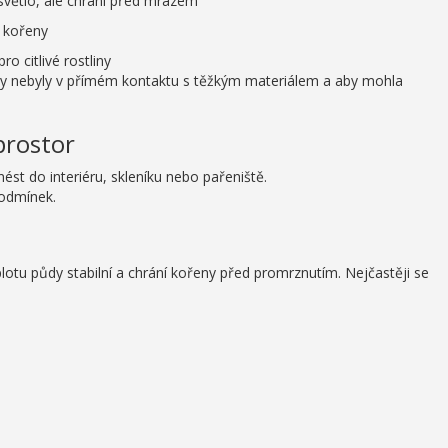
 světlo, ale chrání před mrazem
a kořeny
ro citlivé rostliny
tliny nebyly v přímém kontaktu s těžkým materiálem a aby mohla
prostor
nést do interiéru, skleníku nebo pařeniště.
 podmínek.
otu půdy stabilní a chrání kořeny před promrznutím. Nejčastěji se