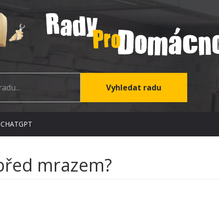
 CHATGPT
y před mrazem?