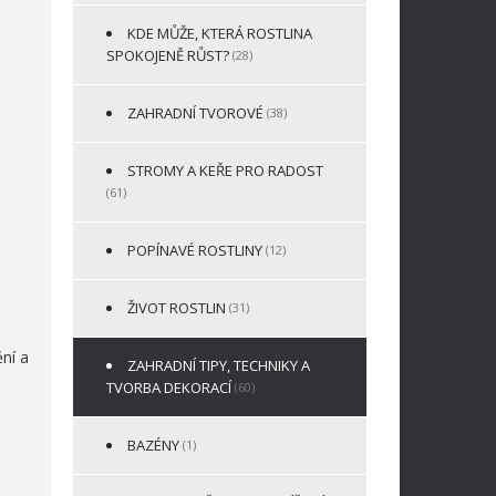
KDE MŮŽE, KTERÁ ROSTLINA
SPOKOJENĚ RŮST?
(28)
ZAHRADNÍ TVOROVÉ
(38)
STROMY A KEŘE PRO RADOST
(61)
POPÍNAVÉ ROSTLINY
(12)
ŽIVOT ROSTLIN
(31)
ění a
ZAHRADNÍ TIPY, TECHNIKY A
TVORBA DEKORACÍ
(60)
BAZÉNY
(1)