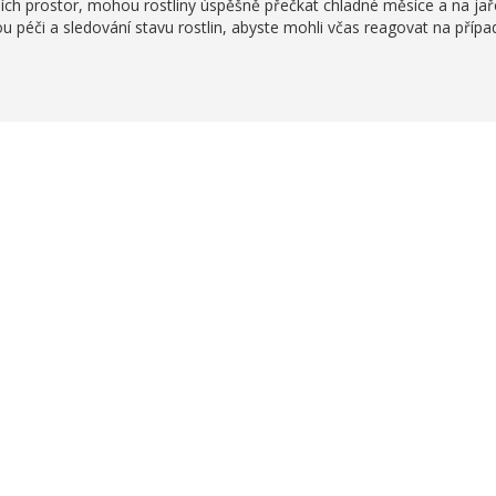
jších prostor, mohou rostliny úspěšně přečkat chladné měsíce a na jař
u péči a sledování stavu rostlin, abyste mohli včas reagovat na příp