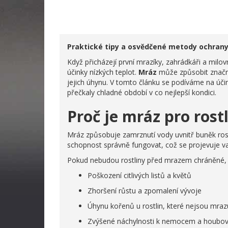
Praktické tipy a osvědčené metody ochrany
Když přicházejí první mrazíky, zahrádkáři a milovn
účinky nízkých teplot.
Mráz
může způsobit značné
jejich úhynu. V tomto článku se podíváme na úč
přečkaly chladné období v co nejlepší kondici.
Proč je mráz pro ros
Mráz způsobuje zamrznutí vody uvnitř buněk rostl
schopnost správně fungovat, což se projevuje va
Pokud nebudou rostliny před mrazem chráněné, 
Poškození citlivých listů a květů
Zhoršení růstu a zpomalení vývoje
Úhynu kořenů u rostlin, které nejsou mra
Zvýšené náchylnosti k nemocem a houbov