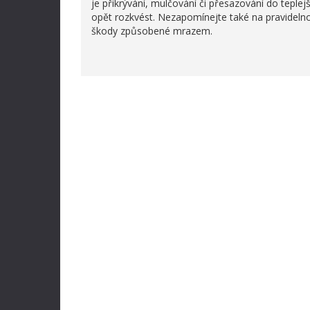
je přikrývání, mulčování či přesazování do teple
opět rozkvést. Nezapomínejte také na pravidelno
škody způsobené mrazem.