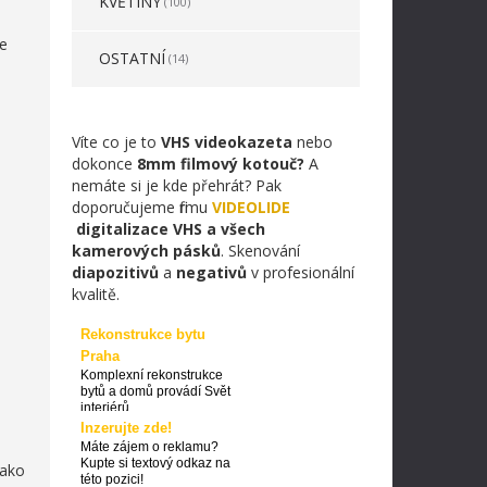
KVĚTINY
(100)
Je
OSTATNÍ
(14)
Víte co je to
VHS videokazeta
nebo
dokonce
8mm filmový kotouč?
A
nemáte si je kde přehrát? Pak
doporučujeme firmu
VIDEOLIDE
digitalizace VHS a všech
kamerových pásků
. Skenování
diapozitivů
a
negativů
v profesionální
kvalitě.
Rekonstrukce bytu
Praha
Komplexní rekonstrukce
bytů a domů provádí Svět
interiérů
Inzerujte zde!
Máte zájem o reklamu?
Kupte si textový odkaz na
jako
této pozici!