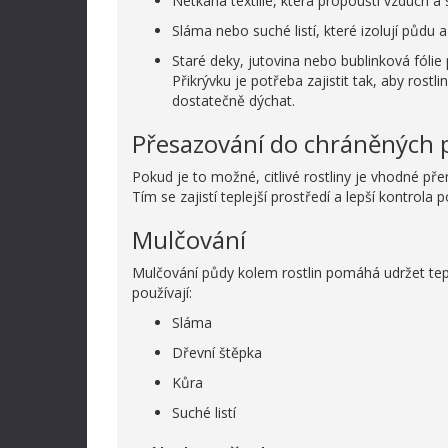
Netkaná textilie, která propouští vzduch a
Sláma nebo suché listí, které izolují půdu 
Staré deky, jutovina nebo bublinková fólie p
Přikrývku je potřeba zajistit tak, aby ros
dostatečně dýchat.
Přesazování do chráněných 
Pokud je to možné, citlivé rostliny je vhodné pře
Tím se zajistí teplejší prostředí a lepší kontrola
Mulčování
Mulčování půdy kolem rostlin pomáhá udržet tepl
používají:
Sláma
Dřevní štěpka
Kůra
Suché listí