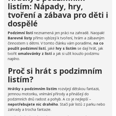
listím: Nápady, hry,
tvoření a zábava pro děti i
dospělé
Podzimní listí
neznamená jen práci na zahradě. Naopak!
Barevné listy
přímo vybízejí k tvoření, hrám a zábavným
činnostem s dětmi. V tomto článku vám poradíme,
na co
použít podzimní listí
, jaké
hry s listím
se dají hrát, jak
tvořit
omalovánky z listí
a jak si užít kouzlo podzimu
naplno.
Proč si hrát s podzimním
listím?
Hrátky s podzimním listím
rozvíjejí dětskou fantazii,
jemnou motoriku, vnímání přírody a přinášejí do
podzimních dnů radost a pohyb. A co je nejlepší –
nepotřebujete nic drahého
. Stačí pár listů z parku nebo
zahrady a trocha fantazie.