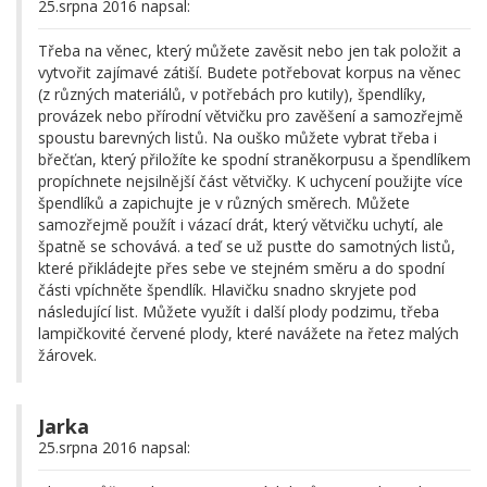
25.srpna 2016 napsal:
Třeba na věnec, který můžete zavěsit nebo jen tak položit a
vytvořit zajímavé zátiší. Budete potřebovat korpus na věnec
(z různých materiálů, v potřebách pro kutily), špendlíky,
provázek nebo přírodní větvičku pro zavěšení a samozřejmě
spoustu barevných listů. Na ouško můžete vybrat třeba i
břečťan, který přiložíte ke spodní straněkorpusu a špendlíkem
propíchnete nejsilnější část větvičky. K uchycení použijte více
špendlíků a zapichujte je v různých směrech. Můžete
samozřejmě použít i vázací drát, který větvičku uchytí, ale
špatně se schovává. a teď se už pusťte do samotných listů,
které přikládejte přes sebe ve stejném směru a do spodní
části vpíchněte špendlík. Hlavičku snadno skryjete pod
následující list. Můžete využít i další plody podzimu, třeba
lampičkovité červené plody, které navážete na řetez malých
žárovek.
Jarka
25.srpna 2016 napsal: