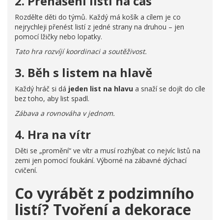
2. Přenášení listí na čas
Rozdělte děti do týmů. Každý má košík a cílem je co
nejrychleji přenést listí z jedné strany na druhou – jen
pomocí lžičky nebo lopatky.
Tato hra rozvíjí koordinaci a soutěživost.
3. Běh s listem na hlavě
Každý hráč si dá
jeden list na hlavu
a snaží se dojít do cíle
bez toho, aby list spadl.
Zábava a rovnováha v jednom.
4. Hra na vítr
Děti se „promění“ ve vítr a musí rozhýbat co nejvíc listů na
zemi jen pomocí foukání. Výborné na zábavné dýchací
cvičení.
Co vyrábět z podzimního
listí? Tvoření a dekorace