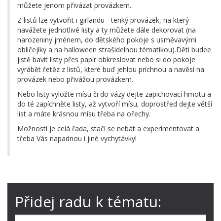
můžete jenom přivázat provázkem.
Z listů lze vytvořit i girlandu - tenký provázek, na který
navážete jednotlivé listy a ty můžete dále dekorovat (na
narozeniny jménem, do dětského pokoje s usměvavými
obličejíky a na halloween strašidelnou tématikou).Děti budee
jistě bavit listy přes papír obkreslovat nebo si do pokoje
vyrábět řetěz z listů, které buď jehlou príchnou a navěsí na
provázek nebo přivážou provázkem.
Nebo listy vyložte mísu či do vázy dejte zapichovací hmotu a
do té zapíchněte listy, až vytvoří mísu, doprostřed dejte větší
list a máte krásnou mísu třeba na ořechy.
Možností je celá řada, stačí se nebát a experimentovat a
třeba Vás napadnou i jiné vychytávky!
Přidej radu k tématu: