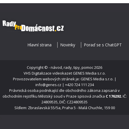
Hlavní strana
Novinky
Poraď se s ChatGPT
Copyright ©
- návod, rady, tipy, pomoc
2026
VHS Digitalizace videokazet
GENES Media s.r.o.
Provozovatelem webových stránek je: GENES Media s.r.o. |
info@genes.cz | +420 724 111 234
Právnická osoba podnikající dle obchodního zákona zapsaná v
obchodním rejstříku Městský soud v Praze spisová značka
C 176292
. IČ:
24809535, DIČ: CZ24809535
Sídlem: Zbraslavská 55/5a, Praha 5 - Malá Chuchle, 159 00
s