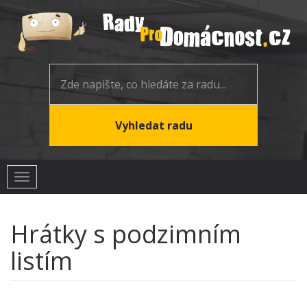
Toggle
navigation
Hrátky s podzimním
listím