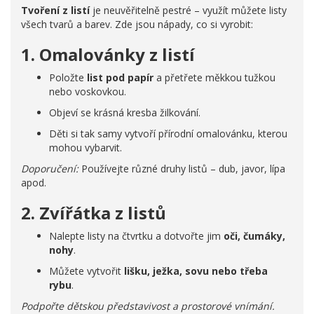
Tvoření z listí
je neuvěřitelně pestré – využít můžete listy
všech tvarů a barev. Zde jsou nápady, co si vyrobit:
1. Omalovánky z listí
Položte
list pod papír
a přetřete měkkou tužkou
nebo voskovkou.
Objeví se krásná kresba žilkování.
Děti si tak samy vytvoří přírodní omalovánku, kterou
mohou vybarvit.
Doporučení:
Používejte různé druhy listů – dub, javor, lípa
apod.
2. Zvířátka z listů
Nalepte listy na čtvrtku a dotvořte jim
oči, čumáky,
nohy
.
Můžete vytvořit
lišku, ježka, sovu nebo třeba
rybu
.
Podpořte dětskou představivost a prostorové vnímání.