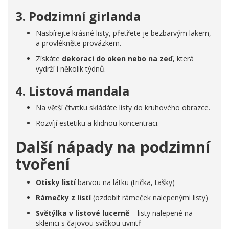
3. Podzimní girlanda
Nasbírejte krásné listy, přetřete je bezbarvým lakem,
a provlékněte provázkem.
Získáte
dekoraci do oken nebo na zeď
, která
vydrží i několik týdnů.
4. Listová mandala
Na větší čtvrtku skládáte listy do kruhového obrazce.
Rozvíjí estetiku a klidnou koncentraci.
Další nápady na podzimní
tvoření
Otisky listí
barvou na látku (trička, tašky)
Rámečky z listí
(ozdobit rámeček nalepenými listy)
Světýlka v listové lucerně
– listy nalepené na
sklenici s čajovou svíčkou uvnitř