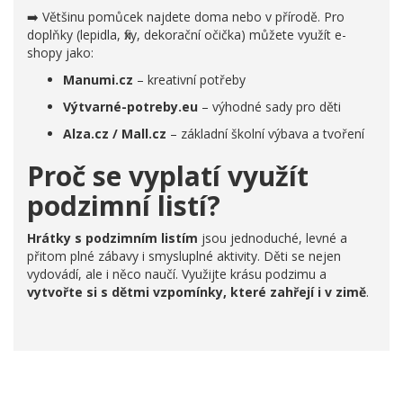
➡️ Většinu pomůcek najdete doma nebo v přírodě. Pro
doplňky (lepidla, fixy, dekorační očička) můžete využít e-
shopy jako:
Manumi.cz
– kreativní potřeby
Výtvarné-potreby.eu
– výhodné sady pro děti
Alza.cz / Mall.cz
– základní školní výbava a tvoření
Proč se vyplatí využít
podzimní listí?
Hrátky s podzimním listím
jsou jednoduché, levné a
přitom plné zábavy i smysluplné aktivity. Děti se nejen
vydovádí, ale i něco naučí. Využijte krásu podzimu a
vytvořte si s dětmi vzpomínky, které zahřejí i v zimě
.