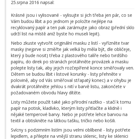
25.srpna 2016 napsal:
Krásné jsou i vylisované - vylisujte si jich třeba jen pár, co se
Vám budou líbit a po jednom je položte nejlépe na
recyklovaný papír a ten pak zarámujte jako obraz (přední sklo
udrží list na místě aniž byste ho museli lepit).
Nebo zkuste vytvořit originální masku z listí - vyřízněte tvar
masky (nejprve si změřte jak velká by měla být, dle obličeje,
který ji bude nosit) třeba z plastového talíře nebo tvrdšího
papíru, do direk po stranách protáhněte provázek a masku
polepte listy tak, aby jejich rozčepířené konce směřovaly ven.
Dětem se budou líbit i listové korunky - listy přehněte v
polovině, aby od Vás směřoval střapatý konec) a v ohybu je
dvakrát protáhněte jehlou s nití v barvě listu, zakončete v
požadovaném obvodu hlavy dítěte.
Listy můžete použít také jako přírodní razítko - stačí k tomu
papír na potisk, kladívko, kterým listy přitlačíte a klidně i
nějaké temperové barvy. Nebo je potřete lehce barvou na
textil a obtiskněte na látkou tašku, tričko nebo košili.
Svícny s podzimním listím jsou velmi oblíbené - listy potřete
lepidlem, a přilepte na vnější stranu sklenic, listy ke sklenici