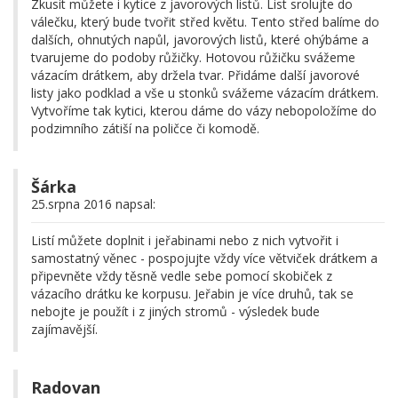
Zkusit můžete i kytice z javorových listů. List srolujte do
válečku, který bude tvořit střed květu. Tento střed balíme do
dalších, ohnutých napůl, javorových listů, které ohýbáme a
tvarujeme do podoby růžičky. Hotovou růžičku svážeme
vázacím drátkem, aby držela tvar. Přidáme další javorové
listy jako podklad a vše u stonků svážeme vázacím drátkem.
Vytvoříme tak kytici, kterou dáme do vázy nebopoložíme do
podzimního zátiší na poličce či komodě.
Šárka
25.srpna 2016 napsal:
Listí můžete doplnit i jeřabinami nebo z nich vytvořit i
samostatný věnec - pospojujte vždy více větviček drátkem a
připevněte vždy těsně vedle sebe pomocí skobiček z
vázacího drátku ke korpusu. Jeřabin je více druhů, tak se
nebojte je použít i z jiných stromů - výsledek bude
zajímavější.
Radovan