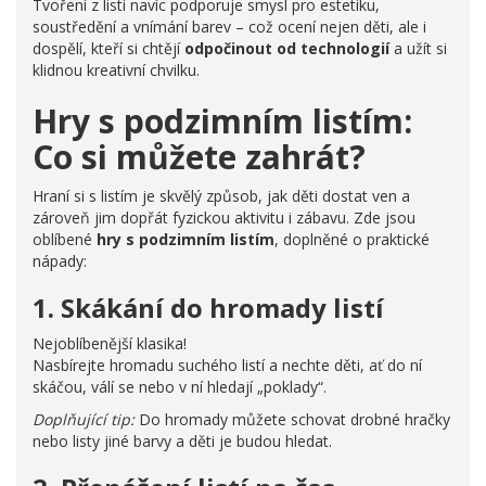
Tvoření z listí navíc podporuje smysl pro estetiku,
soustředění a vnímání barev – což ocení nejen děti, ale i
dospělí, kteří si chtějí
odpočinout od technologií
a užít si
klidnou kreativní chvilku.
Hry s podzimním listím:
Co si můžete zahrát?
Hraní si s listím je skvělý způsob, jak děti dostat ven a
zároveň jim dopřát fyzickou aktivitu i zábavu. Zde jsou
oblíbené
hry s podzimním listím
, doplněné o praktické
nápady:
1. Skákání do hromady listí
Nejoblíbenější klasika!
Nasbírejte hromadu suchého listí a nechte děti, ať do ní
skáčou, válí se nebo v ní hledají „poklady“.
Doplňující tip:
Do hromady můžete schovat drobné hračky
nebo listy jiné barvy a děti je budou hledat.