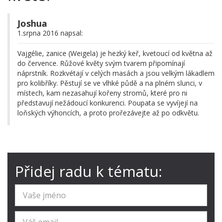
Joshua
1.srpna 2016 napsal:
Vajgélie, zanice (Weigela) je hezký keř, kvetoucí od května až
do července. Růžové květy svým tvarem připomínají
náprstník. Rozkvétají v celých masách a jsou velkým lákadlem
pro kolibříky. Pěstují se ve vlhké půdě a na plném slunci, v
místech, kam nezasahují kořeny stromů, které pro ni
představují nežádoucí konkurenci. Poupata se vyvíjejí na
loňských výhoncích, a proto prořezávejte až po odkvětu.
Přidej radu k tématu: