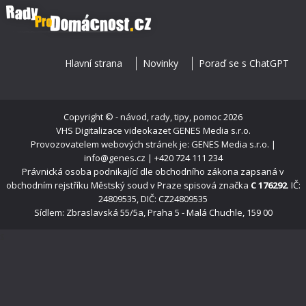
Hlavní strana
Novinky
Poraď se s ChatGPT
Copyright ©
- návod, rady, tipy, pomoc
2026
VHS Digitalizace videokazet
GENES Media s.r.o.
Provozovatelem webových stránek je: GENES Media s.r.o. |
info@genes.cz | +420 724 111 234
Právnická osoba podnikající dle obchodního zákona zapsaná v
obchodním rejstříku Městský soud v Praze spisová značka
C 176292
. IČ:
24809535, DIČ: CZ24809535
Sídlem: Zbraslavská 55/5a, Praha 5 - Malá Chuchle, 159 00
s