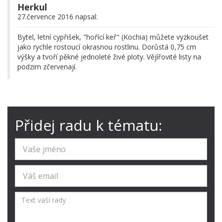
Herkul
27.července 2016 napsal:
Bytel, letní cypřišek, "hořící keř" (Kochia) můžete vyzkoušet
jako rychle rostoucí okrasnou rostlinu. Dorůstá 0,75 cm
výšky a tvoří pěkné jednoleté živé ploty. Vějířovité listy na
podzim zčervenají.
Přidej radu k tématu: