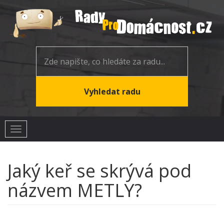
Toggle
navigation
Jaký keř se skrývá pod
názvem METLY?