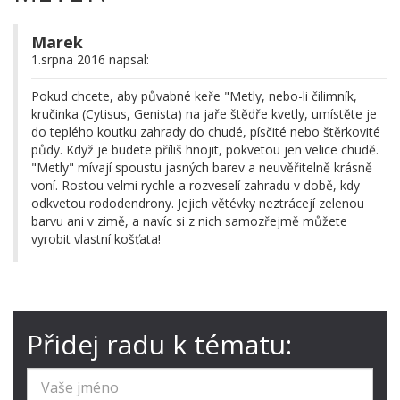
Marek
1.srpna 2016 napsal:
Pokud chcete, aby půvabné keře "Metly, nebo-li čilimník,
kručinka (Cytisus, Genista) na jaře štědře kvetly, umístěte je
do teplého koutku zahrady do chudé, písčité nebo štěrkovité
půdy. Když je budete příliš hnojit, pokvetou jen velice chudě.
"Metly" mívají spoustu jasných barev a neuvěřitelně krásně
voní. Rostou velmi rychle a rozveselí zahradu v době, kdy
odkvetou rododendrony. Jejich větévky neztrácejí zelenou
barvu ani v zimě, a navíc si z nich samozřejmě můžete
vyrobit vlastní košťata!
Přidej radu k tématu: