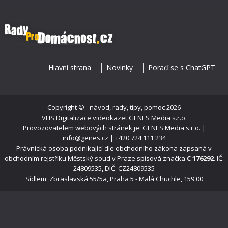
Hlavní strana
Novinky
Poraď se s ChatGPT
Copyright ©
- návod, rady, tipy, pomoc
2026
VHS Digitalizace videokazet
GENES Media s.r.o.
Provozovatelem webových stránek je: GENES Media s.r.o. |
info@genes.cz | +420 724 111 234
Právnická osoba podnikající dle obchodního zákona zapsaná v
obchodním rejstříku Městský soud v Praze spisová značka
C 176292
. IČ:
24809535, DIČ: CZ24809535
Sídlem: Zbraslavská 55/5a, Praha 5 - Malá Chuchle, 159 00
s