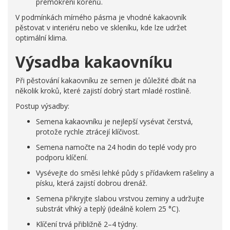
přemokření kořenů.
V podmínkách mírného pásma je vhodné kakaovník
pěstovat v interiéru nebo ve skleníku, kde lze udržet
optimální klima.
Výsadba kakaovníku
Při pěstování kakaovníku ze semen je důležité dbát na
několik kroků, které zajistí dobrý start mladé rostlině.
Postup výsadby:
Semena kakaovníku je nejlepší vysévat čerstvá,
protože rychle ztrácejí klíčivost.
Semena namočte na 24 hodin do teplé vody pro
podporu klíčení.
Vysévejte do směsi lehké půdy s přídavkem rašeliny a
písku, která zajistí dobrou drenáž.
Semena přikryjte slabou vrstvou zeminy a udržujte
substrát vlhký a teplý (ideálně kolem 25 °C).
Klíčení trvá přibližně 2–4 týdny.