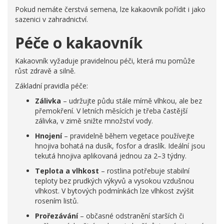
Pokud nemáte čerstvá semena, lze kakaovník pořídit i jako
sazenici v zahradnictví.
Péče o kakaovník
Kakaovník vyžaduje pravidelnou péči, která mu pomůže
růst zdravě a silně.
Základní pravidla péče:
Zálivka
– udržujte půdu stále mírně vlhkou, ale bez
přemokření. V letních měsících je třeba častější
zálivka, v zimě snižte množství vody.
Hnojení
– pravidelně během vegetace používejte
hnojiva bohatá na dusík, fosfor a draslík. Ideální jsou
tekutá hnojiva aplikovaná jednou za 2–3 týdny.
Teplota a vlhkost
– rostlina potřebuje stabilní
teploty bez prudkých výkyvů a vysokou vzdušnou
vlhkost. V bytových podmínkách lze vlhkost zvýšit
rosením listů.
Prořezávání
– občasné odstranění starších či