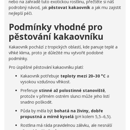
nebo na zahradě tuto exotickou rostlinu, přečtěte si náš
podrobný návod, jak
pěstovat kakaovník
a jak mu zajistit
nejlepší péči.
Podmínky vhodné pro
pěstování kakaovníku
Kakaovník pochází z tropických oblastí, kde panuje teplé a
vlhké klima, proto je důležité mu vytvořit podobné
podmínky.
Pro úspěšné pěstování kakaovníku platí:
Kakaovník potřebuje
teploty mezi 20–30 °C
a
vysokou vzdušnou vlhkost.
Preferuje
stinné až polostinné stanoviště
,
protože v přímém ostrém slunci může jeho listí
snadno poškodit.
Půda by měla být
bohatá na živiny, dobře
propustná a mírně kyselá
(pH kolem 5,5–6,5).
Rostlina má ráda pravidelnou zálivku, ale nesnáší