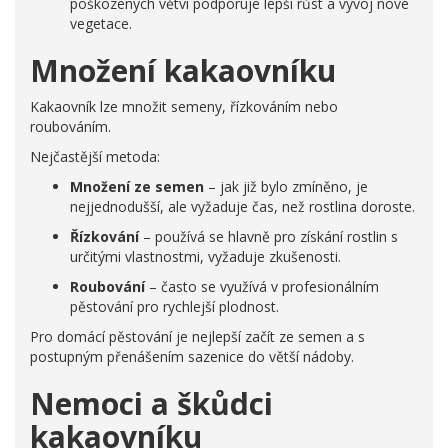
poškozených větví podporuje lepší růst a vývoj nové
vegetace.
Množení kakaovníku
Kakaovník lze množit semeny, řízkováním nebo
roubováním.
Nejčastější metoda:
Množení ze semen
– jak již bylo zmíněno, je
nejjednodušší, ale vyžaduje čas, než rostlina doroste.
Řízkování
– používá se hlavně pro získání rostlin s
určitými vlastnostmi, vyžaduje zkušenosti.
Roubování
– často se využívá v profesionálním
pěstování pro rychlejší plodnost.
Pro domácí pěstování je nejlepší začít ze semen a s
postupným přenášením sazenice do větší nádoby.
Nemoci a škůdci
kakaovníku