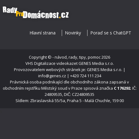
Hlavní strana
Novinky
Poraď se s ChatGPT
Copyright ©
- návod, rady, tipy, pomoc
2026
VHS Digitalizace videokazet
GENES Media s.r.o.
Provozovatelem webových stránek je: GENES Media s.r.o. |
info@genes.cz | +420 724 111 234
Právnická osoba podnikající dle obchodního zákona zapsaná v
obchodním rejstříku Městský soud v Praze spisová značka
C 176292
. IČ:
24809535, DIČ: CZ24809535
Sídlem: Zbraslavská 55/5a, Praha 5 - Malá Chuchle, 159 00
s