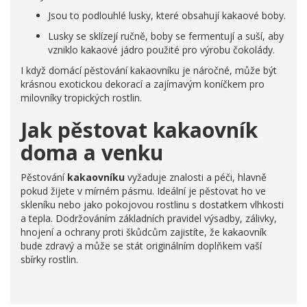
Jsou to podlouhlé lusky, které obsahují kakaové boby.
Lusky se sklízejí ručně, boby se fermentují a suší, aby
vzniklo kakaové jádro použité pro výrobu čokolády.
I když domácí pěstování kakaovníku je náročné, může být
krásnou exotickou dekorací a zajímavým koníčkem pro
milovníky tropických rostlin.
Jak pěstovat kakaovník
doma a venku
Pěstování
kakaovníku
vyžaduje znalosti a péči, hlavně
pokud žijete v mírném pásmu. Ideální je pěstovat ho ve
skleníku nebo jako pokojovou rostlinu s dostatkem vlhkosti
a tepla. Dodržováním základních pravidel výsadby, zálivky,
hnojení a ochrany proti škůdcům zajistíte, že kakaovník
bude zdravý a může se stát originálním doplňkem vaší
sbírky rostlin.