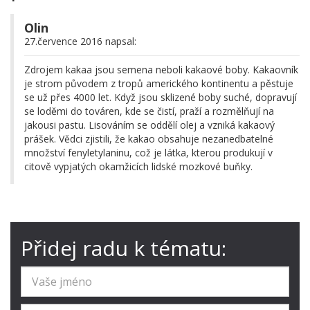
Olin
27.července 2016 napsal:
Zdrojem kakaa jsou semena neboli kakaové boby. Kakaovník
je strom původem z tropů amerického kontinentu a pěstuje
se už přes 4000 let. Když jsou sklizené boby suché, dopravují
se loděmi do továren, kde se čistí, praží a rozmělňují na
jakousi pastu. Lisováním se oddělí olej a vzniká kakaový
prášek. Vědci zjistili, že kakao obsahuje nezanedbatelné
množství fenyletylaninu, což je látka, kterou produkují v
citově vypjatých okamžicích lidské mozkové buňky.
Přidej radu k tématu: