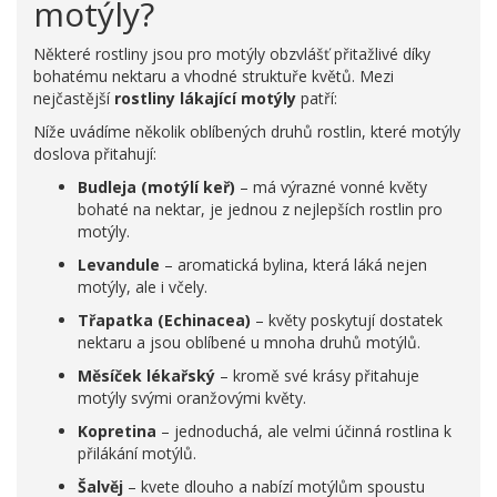
motýly?
Některé rostliny jsou pro motýly obzvlášť přitažlivé díky
bohatému nektaru a vhodné struktuře květů. Mezi
nejčastější
rostliny lákající motýly
patří:
Níže uvádíme několik oblíbených druhů rostlin, které motýly
doslova přitahují:
Budleja (motýlí keř)
– má výrazné vonné květy
bohaté na nektar, je jednou z nejlepších rostlin pro
motýly.
Levandule
– aromatická bylina, která láká nejen
motýly, ale i včely.
Třapatka (Echinacea)
– květy poskytují dostatek
nektaru a jsou oblíbené u mnoha druhů motýlů.
Měsíček lékařský
– kromě své krásy přitahuje
motýly svými oranžovými květy.
Kopretina
– jednoduchá, ale velmi účinná rostlina k
přilákání motýlů.
Šalvěj
– kvete dlouho a nabízí motýlům spoustu