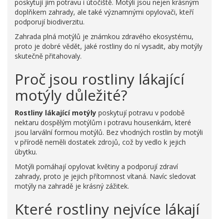
poskytují jim potravu i útočiště. Motýli jsou nejen krásným
doplňkem zahrady, ale také významnými opylovači, kteří
podporují biodiverzitu.
Zahrada plná motýlů je známkou zdravého ekosystému,
proto je dobré vědět, jaké rostliny do ní vysadit, aby motýly
skutečně přitahovaly.
Proč jsou rostliny lákající
motýly důležité?
Rostliny lákající motýly
poskytují potravu v podobě
nektaru dospělým motýlům i potravu housenkám, které
jsou larvální formou motýlů. Bez vhodných rostlin by motýli
v přírodě neměli dostatek zdrojů, což by vedlo k jejich
úbytku.
Motýli pomáhají opylovat květiny a podporují zdraví
zahrady, proto je jejich přítomnost vítaná. Navíc sledovat
motýly na zahradě je krásný zážitek.
Které rostliny nejvíce lákají