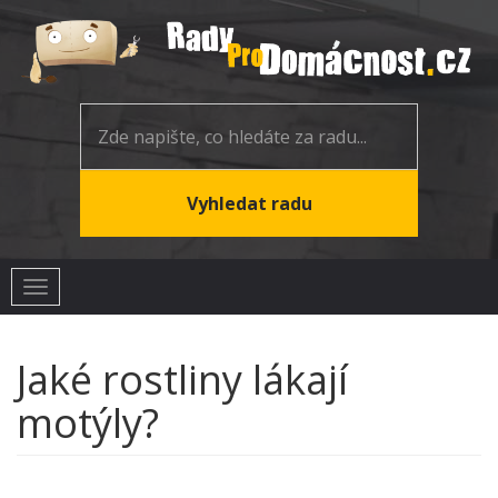
Toggle
navigation
Jaké rostliny lákají
motýly?