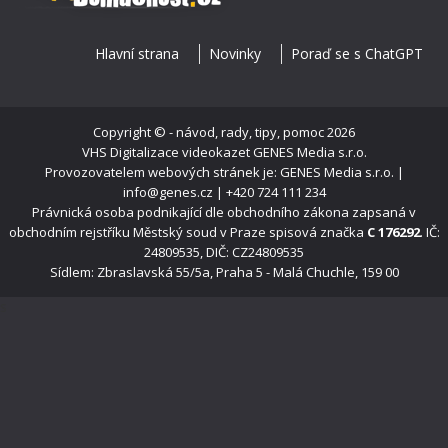
Hlavní strana
Novinky
Poraď se s ChatGPT
Copyright ©
- návod, rady, tipy, pomoc
2026
VHS Digitalizace videokazet
GENES Media s.r.o.
Provozovatelem webových stránek je: GENES Media s.r.o. |
info@genes.cz | +420 724 111 234
Právnická osoba podnikající dle obchodního zákona zapsaná v
obchodním rejstříku Městský soud v Praze spisová značka
C 176292
. IČ:
24809535, DIČ: CZ24809535
Sídlem: Zbraslavská 55/5a, Praha 5 - Malá Chuchle, 159 00
s