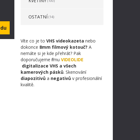
KVĚTINY
(100)
OSTATNÍ
(14)
Víte co je to
VHS videokazeta
nebo
dokonce
8mm filmový kotouč?
A
nemáte si je kde přehrát? Pak
doporučujeme firmu
VIDEOLIDE
digitalizace VHS a všech
kamerových pásků
. Skenování
diapozitivů
a
negativů
v profesionální
kvalitě.