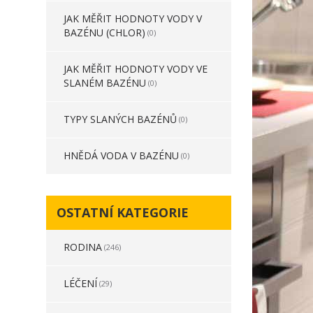
JAK MĚŘIT HODNOTY VODY V
BAZÉNU (CHLOR)
(0)
JAK MĚŘIT HODNOTY VODY VE
SLANÉM BAZÉNU
(0)
TYPY SLANÝCH BAZÉNŮ
(0)
HNĚDÁ VODA V BAZÉNU
(0)
OSTATNÍ KATEGORIE
RODINA
(246)
LÉČENÍ
(29)