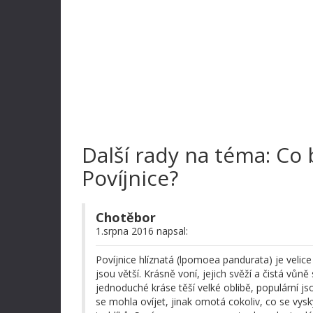
Další rady na téma: Co 
Povíjnice?
Chotěbor
1.srpna 2016 napsal:
Povíjnice hlíznatá (lpomoea pandurata) je velice o
jsou větší. Krásně voní, jejich svěží a čistá vů
jednoduché kráse těší velké oblibě, populární 
se mohla ovíjet, jinak omotá cokoliv, co se vysky