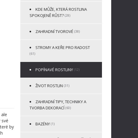
KDE MŮŽE, KTERÁ ROSTLINA
SPOKOJENĚ RŮST?
(28)
ZAHRADNÍ TVOROVÉ
(38)
STROMY A KEŘE PRO RADOST
(61)
POPÍNAVÉ ROSTLINY
(12)
ŽIVOT ROSTLIN
(31)
ZAHRADNÍ TIPY, TECHNIKY A
TVORBA DEKORACÍ
(60)
 ale
y své
BAZÉNY
(1)
teré by
ch