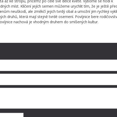
ta až ke stropu, přičemž po celé své délce kvete. Výborně se hodí k
dných míst. Klíčení jejích semen můžeme urychlit tím, že je ještě pře
ům neuškodí, ale změkčí jejich tvrdý obal a umožní jim rychleji vyklíč
ch druhů, která mají stejně tvrdé osemení. Povíjnice bere rodičovstv
ovíjnice nachová je vhodným druhem do smíšených kultur.