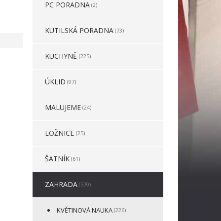
PC PORADNA
(2)
KUTILSKÁ PORADNA
(73)
KUCHYNĚ
(225)
ÚKLID
(97)
MALUJEME
(24)
LOŽNICE
(25)
ŠATNÍK
(61)
ZAHRADA
(570)
KVĚTINOVÁ NAUKA
(226)