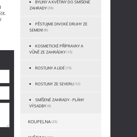
BYLINY A KVĚTINY DO SMÍŠENÉ
d
ZAHRADY
(36)
it.
í
PĚSTUJME DIVOKÉ DRUHY ZE
SEMEN!
(8)
KOSMETICKÉ PŘÍPRAVKY A
VŮNĚ ZE ZAHRÁDKY
(15)
ROSTLINY A LIDÉ
(15)
ROSTLINY ZE SEVERU
(12)
SMÍŠENÉ ZAHRADY - PLÁNY
VÝSADBY
(6)
KOUPELNA
(33)