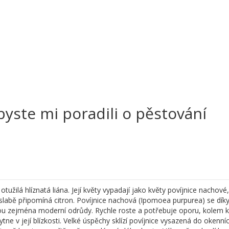
byste mi poradili o pěstování
tužilá hlíznatá liána. Její květy vypadají jako květy povíjnice nachové,
ně slabě připomíná citron. Povíjnice nachová (Ipomoea purpurea) se dík
jsou zejména moderní odrůdy. Rychle roste a potřebuje oporu, kolem k
tne v její blízkosti. Velké úspěchy sklízí povíjnice vysazená do okenní