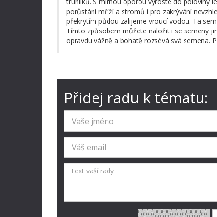
truhlíků. S mírnou oporou vyroste do poloviny lé
porůstání mříží a stromů i pro zakrývání nevzhle
překrytím půdou zalijeme vroucí vodou. Ta semen
Tímto způsobem můžete naložit i se semeny jiný
opravdu vážně a bohatě rozsévá svá semena. P
Přidej radu k tématu: