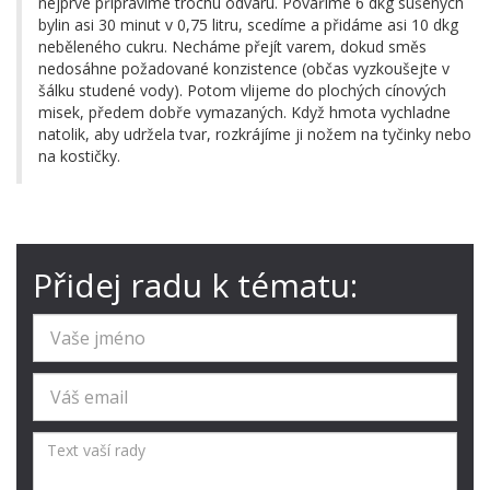
nejprve připravíme trochu odvaru. Povaříme 6 dkg sušených
bylin asi 30 minut v 0,75 litru, scedíme a přidáme asi 10 dkg
neběleného cukru. Necháme přejít varem, dokud směs
nedosáhne požadované konzistence (občas vyzkoušejte v
šálku studené vody). Potom vlijeme do plochých cínových
misek, předem dobře vymazaných. Když hmota vychladne
natolik, aby udržela tvar, rozkrájíme ji nožem na tyčinky nebo
na kostičky.
Přidej radu k tématu: