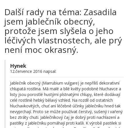
Další rady na téma: Zasadila
jsem jablečník obecný,
protože jsem slyšela o jeho
léčivých vlastnostech, ale prý
není moc okrasný.
Hynek
12.července 2016 napsal:
Jablečník obecný (Marrubium vulgare) je nepříliš dekorativní
chlupatá rostlina. Má malé a bílé květy podobné hluchavce a
listy jsou porostlé hustými plstnatými chlupy, které dodávají
celé rostlině hebký bělavý vzhled. Na rozdíl od ostatních
hluchavkovitých, chuť ani léčebné účinky jablečníku hned tak
nevyprchají. Proto se může používat čerstvý, sušený i vařený
bez ztráty chuti. Jablečníkový čaj je dobrý proti nachlazení a
pastilky z jablečníku pomáhají proti kašli. K výrobě pastilek si