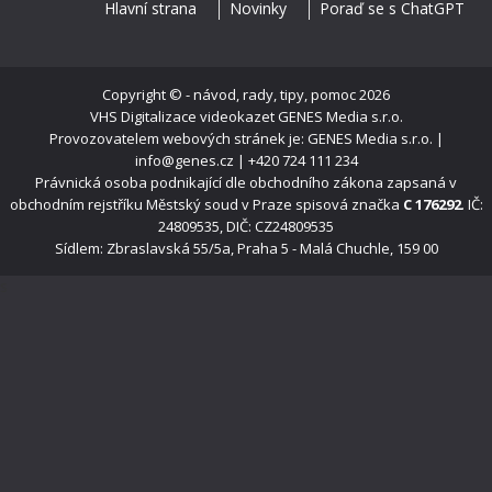
Hlavní strana
Novinky
Poraď se s ChatGPT
Copyright ©
- návod, rady, tipy, pomoc
2026
VHS Digitalizace videokazet
GENES Media s.r.o.
Provozovatelem webových stránek je: GENES Media s.r.o. |
info@genes.cz | +420 724 111 234
Právnická osoba podnikající dle obchodního zákona zapsaná v
obchodním rejstříku Městský soud v Praze spisová značka
C 176292
. IČ:
24809535, DIČ: CZ24809535
Sídlem: Zbraslavská 55/5a, Praha 5 - Malá Chuchle, 159 00
s