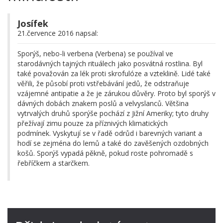
Josífek
21.července 2016 napsal:
Sporýš, nebo-li verbena (Verbena) se používal ve
starodávných tajných rituálech jako posvátná rostlina. Byl
také považován za lék proti skrofulóze a vzteklině. Lidé také
věřili, že působí proti vstřebávání jedů, že odstraňuje
vzájemné antipatie a že je zárukou důvěry. Proto byl sporýš v
dávných dobách znakem poslů a velvyslanců. Většina
vytrvalých druhů sporýše pochází z Jižní Ameriky; tyto druhy
přežívají zimu pouze za příznivých klimatických
podmínek. Vyskytují se v řadě odrůd i barevných variant a
hodí se zejména do lemů a také do zavěšených ozdobných
košů. Sporýš vypadá pěkně, pokud roste pohromadě s
řebříčkem a starčkem.