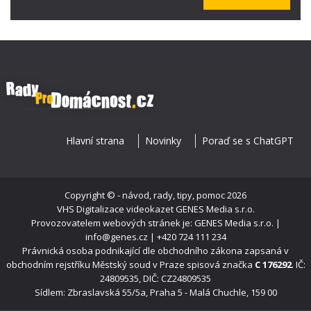
Hlavní strana
Novinky
Poraď se s ChatGPT
Copyright ©
- návod, rady, tipy, pomoc
2026
VHS Digitalizace videokazet
GENES Media s.r.o.
Provozovatelem webových stránek je: GENES Media s.r.o. |
info@genes.cz | +420 724 111 234
Právnická osoba podnikající dle obchodního zákona zapsaná v
obchodním rejstříku Městský soud v Praze spisová značka
C 176292
. IČ:
24809535, DIČ: CZ24809535
Sídlem: Zbraslavská 55/5a, Praha 5 - Malá Chuchle, 159 00