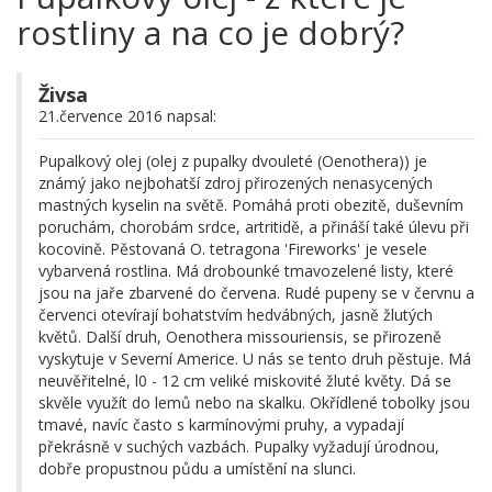
rostliny a na co je dobrý?
Živsa
21.července 2016 napsal:
Pupalkový olej (olej z pupalky dvouleté (Oenothera)) je
známý jako nejbohatší zdroj přirozených nenasycených
mastných kyselin na světě. Pomáhá proti obezitě, duševním
poruchám, chorobám srdce, artritidě, a přináší také úlevu při
kocovině. Pěstovaná O. tetragona 'Fireworks' je vesele
vybarvená rostlina. Má drobounké tmavozelené listy, které
jsou na jaře zbarvené do červena. Rudé pupeny se v červnu a
červenci otevírají bohatstvím hedvábných, jasně žlutých
květů. Další druh, Oenothera missouriensis, se přirozeně
vyskytuje v Severní Americe. U nás se tento druh pěstuje. Má
neuvěřitelné, l0 - 12 cm veliké miskovité žluté květy. Dá se
skvěle využít do lemů nebo na skalku. Okřídlené tobolky jsou
tmavé, navíc často s karmínovými pruhy, a vypadají
překrásně v suchých vazbách. Pupalky vyžadují úrodnou,
dobře propustnou půdu a umístění na slunci.