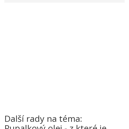
Další rady na téma:
Pupalkový olej - z které je