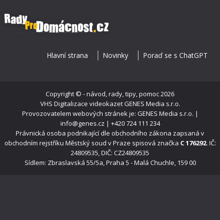
Hlavní strana
Novinky
Poraď se s ChatGPT
Copyright ©
- návod, rady, tipy, pomoc
2026
VHS Digitalizace videokazet
GENES Media s.r.o.
Provozovatelem webových stránek je: GENES Media s.r.o. |
info@genes.cz | +420 724 111 234
Právnická osoba podnikající dle obchodního zákona zapsaná v
obchodním rejstříku Městský soud v Praze spisová značka
C 176292
. IČ:
24809535, DIČ: CZ24809535
Sídlem: Zbraslavská 55/5a, Praha 5 - Malá Chuchle, 159 00
s