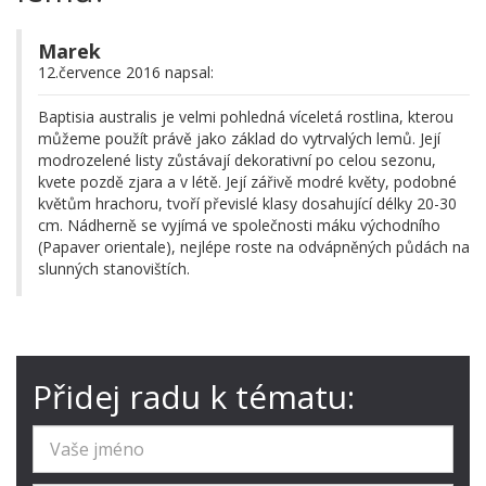
Marek
12.července 2016 napsal:
Baptisia australis je velmi pohledná víceletá rostlina, kterou
můžeme použít právě jako základ do vytrvalých lemů. Její
modrozelené listy zůstávají dekorativní po celou sezonu,
kvete pozdě zjara a v létě. Její zářivě modré květy, podobné
květům hrachoru, tvoří převislé klasy dosahující délky 20-30
cm. Nádherně se vyjímá ve společnosti máku východního
(Papaver orientale), nejlépe roste na odvápněných půdách na
slunných stanovištích.
Přidej radu k tématu: