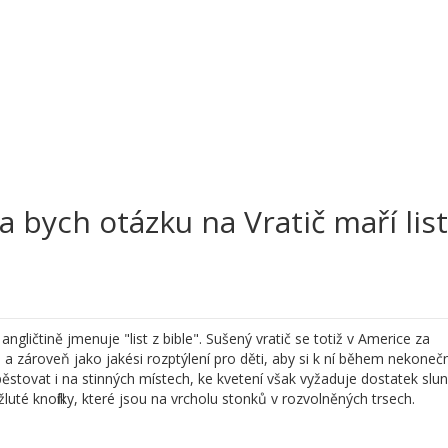
a bych otázku na Vratič maří list
ngličtině jmenuje "list z bible". Sušený vratič se totiž v Americe za
, a zároveň jako jakési rozptýlení pro děti, aby si k ní během nekoneč
ěstovat i na stinných místech, ke kvetení však vyžaduje dostatek slu
žluté knoflíky, které jsou na vrcholu stonků v rozvolněných trsech.