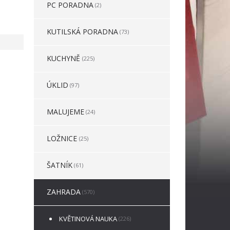
PC PORADNA
(2)
KUTILSKÁ PORADNA
(73)
KUCHYNĚ
(225)
ÚKLID
(97)
MALUJEME
(24)
LOŽNICE
(25)
ŠATNÍK
(61)
ZAHRADA
(570)
KVĚTINOVÁ NAUKA
(226)