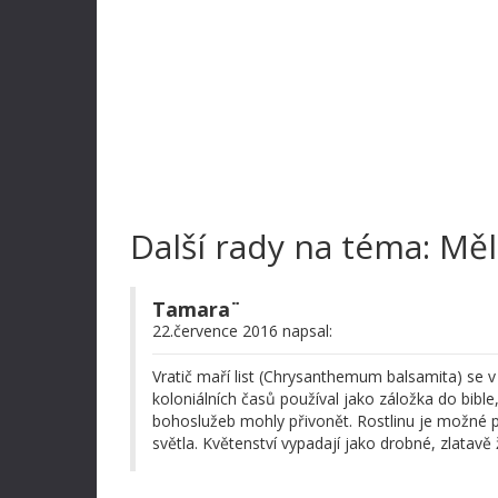
Další rady na téma: Měl
Tamara¨
22.července 2016 napsal:
Vratič maří list (Chrysanthemum balsamita) se v a
koloniálních časů používal jako záložka do bible
bohoslužeb mohly přivonět. Rostlinu je možné p
světla. Květenství vypadají jako drobné, zlatavě 