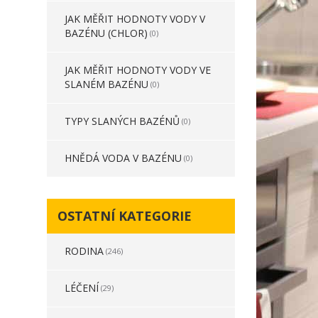
JAK MĚŘIT HODNOTY VODY V
BAZÉNU (CHLOR)
(0)
JAK MĚŘIT HODNOTY VODY VE
SLANÉM BAZÉNU
(0)
TYPY SLANÝCH BAZÉNŮ
(0)
HNĚDÁ VODA V BAZÉNU
(0)
OSTATNÍ KATEGORIE
RODINA
(246)
LÉČENÍ
(29)