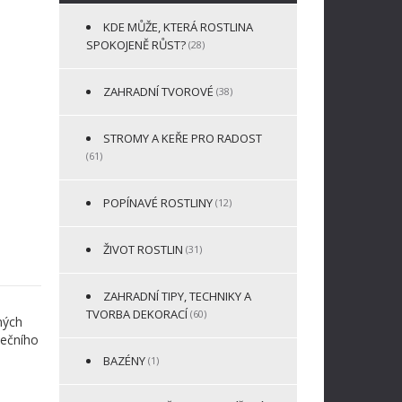
KDE MŮŽE, KTERÁ ROSTLINA
SPOKOJENĚ RŮST?
(28)
ZAHRADNÍ TVOROVÉ
(38)
STROMY A KEŘE PRO RADOST
(61)
POPÍNAVÉ ROSTLINY
(12)
ŽIVOT ROSTLIN
(31)
ZAHRADNÍ TIPY, TECHNIKY A
TVORBA DEKORACÍ
(60)
ných
nečního
BAZÉNY
(1)