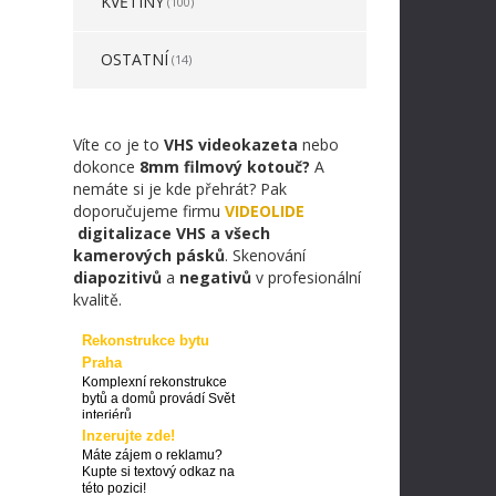
KVĚTINY
(100)
OSTATNÍ
(14)
Víte co je to
VHS videokazeta
nebo
dokonce
8mm filmový kotouč?
A
nemáte si je kde přehrát? Pak
doporučujeme firmu
VIDEOLIDE
digitalizace VHS a všech
kamerových pásků
. Skenování
diapozitivů
a
negativů
v profesionální
kvalitě.
Rekonstrukce bytu
Praha
Komplexní rekonstrukce
bytů a domů provádí Svět
interiérů
Inzerujte zde!
Máte zájem o reklamu?
Kupte si textový odkaz na
této pozici!