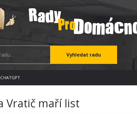
 CHATGPT
Vratič maří list