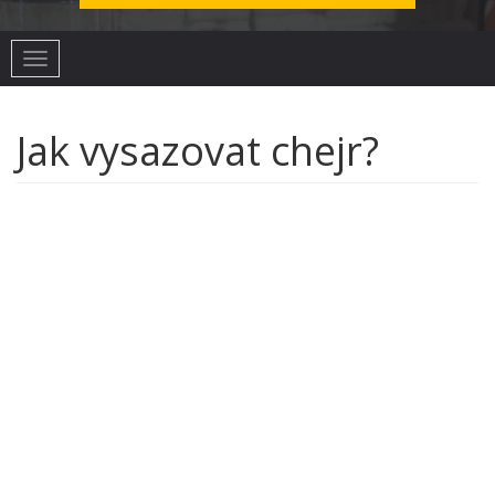
Toggle
navigation
Jak vysazovat chejr?