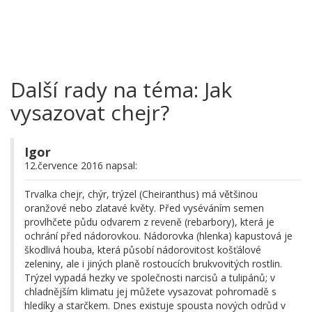
Další rady na téma: Jak
vysazovat chejr?
Igor
12.července 2016 napsal:
Trvalka chejr, chýr, trýzel (Cheiranthus) má většinou
oranžové nebo zlatavé květy. Před vyséváním semen
provlhčete půdu odvarem z reveně (rebarbory), která je
ochrání před nádorovkou. Nádorovka (hlenka) kapustová je
škodlivá houba, která působí nádorovitost košťálové
zeleniny, ale i jiných planě rostoucích brukvovitých rostlin.
Trýzel vypadá hezky ve společnosti narcisů a tulipánů; v
chladnějším klimatu jej můžete vysazovat pohromadě s
hledíky a starčkem. Dnes existuje spousta nových odrůd v