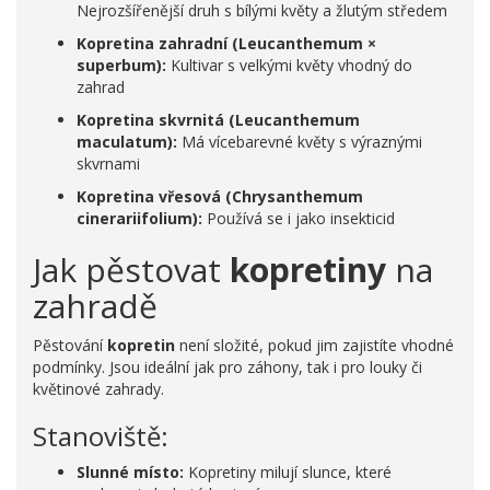
Nejrozšířenější druh s bílými květy a žlutým středem
Kopretina zahradní (Leucanthemum ×
superbum):
Kultivar s velkými květy vhodný do
zahrad
Kopretina skvrnitá (Leucanthemum
maculatum):
Má vícebarevné květy s výraznými
skvrnami
Kopretina vřesová (Chrysanthemum
cinerariifolium):
Používá se i jako insekticid
Jak pěstovat
kopretiny
na
zahradě
Pěstování
kopretin
není složité, pokud jim zajistíte vhodné
podmínky. Jsou ideální jak pro záhony, tak i pro louky či
květinové zahrady.
Stanoviště:
Slunné místo:
Kopretiny milují slunce, které