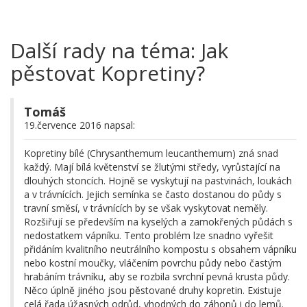
Další rady na téma: Jak
pěstovat Kopretiny?
Tomáš
19.července 2016 napsal:
Kopretiny bílé (Chrysanthemum leucanthemum) zná snad
každý. Mají bílá květenství se žlutými středy, vyrůstající na
dlouhých stoncích. Hojně se vyskytují na pastvinách, loukách
a v trávnících. Jejich semínka se často dostanou do půdy s
travní směsí, v trávnících by se však vyskytovat neměly.
Rozšiřují se především na kyselých a zamokřených půdách s
nedostatkem vápníku. Tento problém lze snadno vyřešit
přidáním kvalitního neutrálního kompostu s obsahem vápníku
nebo kostní moučky, vláčením povrchu půdy nebo častým
hrabáním trávníku, aby se rozbila svrchní pevná krusta půdy.
Něco úplně jiného jsou pěstované druhy kopretin. Existuje
celá řada úžasných odrůd, vhodných do záhonů i do lemů.