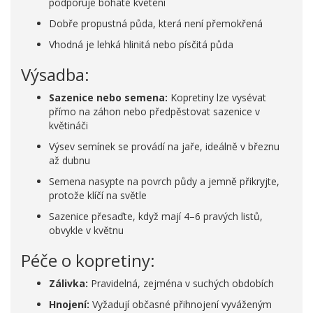
podporuje bohaté kvetení
Dobře propustná půda, která není přemokřená
Vhodná je lehká hlinitá nebo písčitá půda
Výsadba:
Sazenice nebo semena:
Kopretiny lze vysévat
přímo na záhon nebo předpěstovat sazenice v
květináči
Výsev semínek se provádí na jaře, ideálně v březnu
až dubnu
Semena nasypte na povrch půdy a jemně přikryjte,
protože klíčí na světle
Sazenice přesaďte, když mají 4–6 pravých listů,
obvykle v květnu
Péče o kopretiny:
Zálivka:
Pravidelná, zejména v suchých obdobích
Hnojení:
Vyžadují občasné přihnojení vyváženým