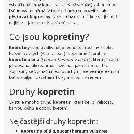
vytváří nádherný kontrast, který oživí každý záhon nebo
květinový aranžmá. V tomto článku se dozvíte,
jak
pěstovat kopretiny
, jaké druhy existují, kde se jim daří
nejlépe a jak se o ně správně starat.
Co jsou
kopretiny
?
Kopretiny
jsou trvalky nebo jednoleté rostliny z čeledi
hvězdnicovitých (Asteraceae). Nejznámější druh je
kopretina bílá
(
Leucanthemum vulgare
), která je často
pěstována jako zahradní květina i jako luční rostlina.
Kopretiny se vyznačují jednoduchými, ale velmi efektními
květy s bílými okvětními lístky a žlutým středem.
Druhy
kopretin
Existuje mnoho druhů
kopretin
, které se liší velikostí,
barvou květů a dobou kvetení.
Nejčastější druhy kopretin:
Kopretina bílá (Leucanthemum vulgare):