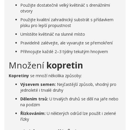
Použijte dostatečně velký květináč s drenážními
otvory
Použijte kvalitní zahradnický substrát s přídavkem
písku pro lepší propustnost
Umístěte květináč na slunné místo
Pravidelně zalévejte, ale vyvarujte se přemokření
Přihnojujte každé 2–3 týdny tekutým hnojivem
Množení
kopretin
Kopretiny
se množí několika způsoby:
Výsevem semen:
Nejčastější způsob, vhodný pro
jednoleté i trvalé druhy
Dělením trsů:
U trvalých druhů se dělí na jaře nebo
na podzim
Řízkováním:
U některých odrůd lze použít i zelené
řízky