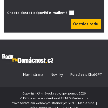
Chcete dostat odpověď e-mailem?
Hlavní strana
Novinky
Poraď se s ChatGPT
Copyright ©
- návod, rady, tipy, pomoc
2026
VHS Digitalizace videokazet
GENES Media s.r.o.
Provozovatelem webových stránek je: GENES Media s.r.o. |
info@genes.cz | +420 724 111 234