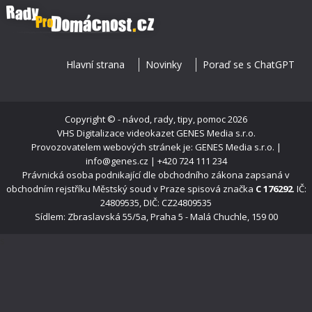
Hlavní strana
Novinky
Poraď se s ChatGPT
Copyright ©
- návod, rady, tipy, pomoc
2026
VHS Digitalizace videokazet
GENES Media s.r.o.
Provozovatelem webových stránek je: GENES Media s.r.o. |
info@genes.cz | +420 724 111 234
Právnická osoba podnikající dle obchodního zákona zapsaná v
obchodním rejstříku Městský soud v Praze spisová značka
C 176292
. IČ:
24809535, DIČ: CZ24809535
Sídlem: Zbraslavská 55/5a, Praha 5 - Malá Chuchle, 159 00
s