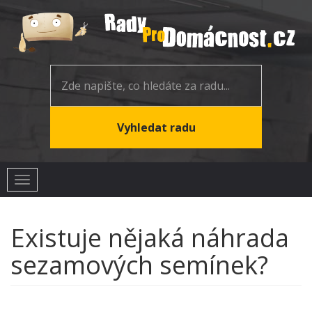
Toggle
navigation
Existuje nějaká náhrada
sezamových semínek?