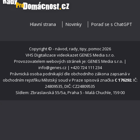
Hlavní strana
Novinky
Poraď se s ChatGPT
Copyright ©
- návod, rady, tipy, pomoc
2026
VHS Digitalizace videokazet
GENES Media s.r.o.
Provozovatelem webových stránek je: GENES Media s.r.o. |
info@genes.cz | +420 724 111 234
Právnická osoba podnikající dle obchodního zákona zapsaná v
obchodním rejstříku Městský soud v Praze spisová značka
C 176292
. IČ:
24809535, DIČ: CZ24809535
Sídlem: Zbraslavská 55/5a, Praha 5 - Malá Chuchle, 159 00
s