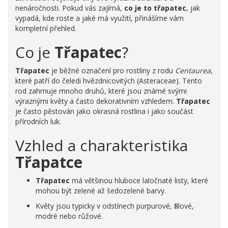
nenáročnosti. Pokud vás zajímá,
co je to třapatec
, jak
vypadá, kde roste a jaké má využití, přinášíme vám
kompletní přehled.
Co je
Třapatec
?
Třapatec
je běžné označení pro rostliny z rodu
Centaurea
,
které patří do čeledi hvězdnicovitých (Asteraceae). Tento
rod zahrnuje mnoho druhů, které jsou známé svými
výraznými květy a často dekorativním vzhledem.
Třapatec
je často pěstován jako okrasná rostlina i jako součást
přírodních luk.
Vzhled a charakteristika
Třapatce
Třapatec
má většinou hluboce laločnaté listy, které
mohou být zelené až šedozelené barvy.
Květy jsou typicky v odstínech purpurové, fialové,
modré nebo růžové.