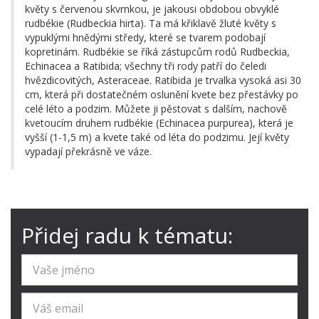
květy s červenou skvrnkou, je jakousi obdobou obvyklé
rudbékie (Rudbeckia hirta). Ta má křiklavě žluté květy s
vypuklými hnědými středy, které se tvarem podobají
kopretinám. Rudbékie se říká zástupcům rodů Rudbeckia,
Echinacea a Ratibida; všechny tři rody patří do čeledi
hvězdicovitých, Asteraceae. Ratibida je trvalka vysoká asi 30
cm, která při dostatečném oslunění kvete bez přestávky po
celé léto a podzim. Můžete ji pěstovat s dalším, nachově
kvetoucím druhem rudbékie (Echinacea purpurea), která je
vyšší (1-1,5 m) a kvete také od léta do podzimu. Její květy
vypadají překrásně ve váze.
Přidej radu k tématu: