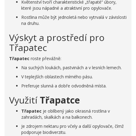
Květenství tvoří charakteristické „třapaté“ úbory,
které jsou nápadné a atraktivní pro opylovače.
Rostlina může být jednoletá nebo vytrvalá v závislosti
na druhu.
Výskyt a prostředí pro
Třapatec
Třapatec
roste převážně:
Na suchých loukách, pastvinách a v lesních lemech.
V teplejších oblastech mírného pásu.
Preferuje slunná a dobře odvodněná místa.
Využití
Třapatce
Třapatec
je oblíbený jako okrasná rostlina v
zahradách, skalkách a na balkonech.
Je zdrojem nektaru pro včely a další opylovače, čímž
podporuje biodiverzitu.