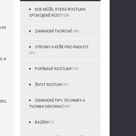
KDE MŮŽE, KTERÁ ROSTLINA
SPOKOJENĚ RŮST?
(28)
oze
ZAHRADNÍ TVOROVÉ
(38)
STROMY A KEŘE PRO RADOST
(61)
nu a
POPÍNAVÉ ROSTLINY
(12)
ŽIVOT ROSTLIN
(31)
ZAHRADNÍ TIPY, TECHNIKY A
itu.
TVORBA DEKORACÍ
(60)
BAZÉNY
(1)