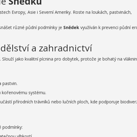
le
Snědku
stech Evropy, Asie i Severní Ameriky. Roste na loukách, pastvinách,
 snášet různé půdní podmínky je
Snědek
využíván k prevenci půdní er
ělství a zahradnictví
Slouží jako kvalitní pícnina pro dobytek, protože je bohatý na vlákni
 pastvin.
mu kořenovému systému.
učástí přírodních trávníků nebo lučních ploch, kde podporuje biodiverz
né podmínky:
tečnou vlhkostí.