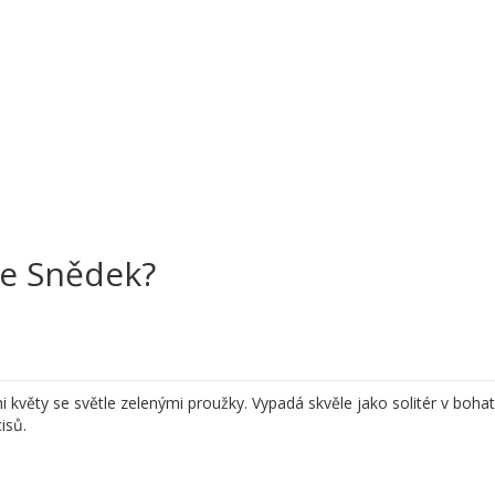
je Snědek?
i květy se světle zelenými proužky. Vypadá skvěle jako solitér v boha
isů.