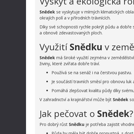
Výskyt a ekologická ro
Snědek
se vyskytuje v mírných klimatických obla
okrajích polí a v přírodních trávnících.
Díky své schopnosti rychle pokrýt půdu a dobře
a obnově zdevastovaných ploch.
Využití
Snědku
v zeměd
Snědek
má široké využití zejména v zemědělství. 
živiny, které zvířata dobře tráví.
Používá se na senáž i na čerstvou pastvu.
Je součástí travních směsí pro obnovu luk a
Pomáhá zlepšovat kvalitu půdy díky své
V zahradnictví a krajinářství může být
Snědek
so
Jak pečovat o
Snědek
?
Pro dobrý růst
Snědku
je potřeba zajistit vhod
Půda by měla být dobře propustná, s dosta