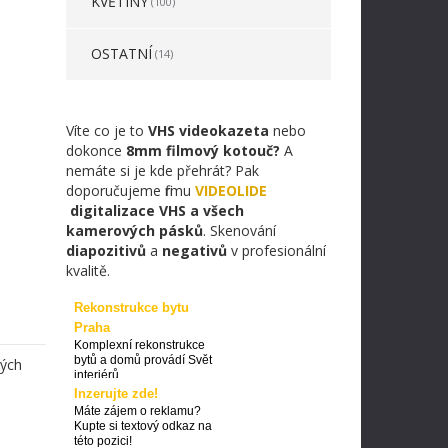
KVĚTINY
(100)
OSTATNÍ
(14)
Víte co je to
VHS videokazeta
nebo
dokonce
8mm filmový kotouč?
A
nemáte si je kde přehrát? Pak
doporučujeme firmu
VIDEOLIDE
digitalizace VHS a všech
kamerových pásků
. Skenování
diapozitivů
a
negativů
v profesionální
kvalitě.
Rekonstrukce bytu
Praha
Komplexní rekonstrukce
bytů a domů provádí Svět
tých
interiérů
Inzerujte zde!
Máte zájem o reklamu?
Kupte si textový odkaz na
této pozici!