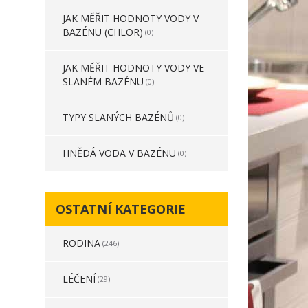
JAK MĚŘIT HODNOTY VODY V
BAZÉNU (CHLOR)
(0)
JAK MĚŘIT HODNOTY VODY VE
SLANÉM BAZÉNU
(0)
TYPY SLANÝCH BAZÉNŮ
(0)
HNĚDÁ VODA V BAZÉNU
(0)
OSTATNÍ KATEGORIE
RODINA
(246)
LÉČENÍ
(29)