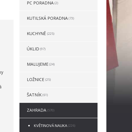
PC PORADNA
(2)
KUTILSKÁ PORADNA
(73)
KUCHYNĚ
(225)
ÚKLID
(97)
MALUJEME
(24)
ky
LOŽNICE
(25)
á
ŠATNÍK
(61)
ZAHRADA
(570)
KVĚTINOVÁ NAUKA
(226)