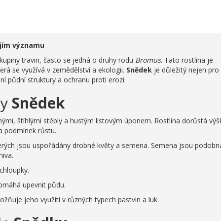
jejím významu
skupiny travin, často se jedná o druhy rodu
Bromus
. Tato rostlina je
rá se využívá v zemědělství a ekologii.
Snědek
je důležitý nejen pro
í půdní struktury a ochranu proti erozi.
ny
Snědek
nými, štíhlými stébly a hustým listovým úponem. Rostlina dorůstá výš
a podmínek růstu.
kterých jsou uspořádány drobné květy a semena. Semena jsou podobn
miva.
chloupky.
pomáhá upevnit půdu.
ňuje jeho využití v různých typech pastvin a luk.