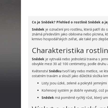
Co je Snědek? Přehled o rostlině Snědek a 
Snědek
je označení pro rostlinu, která patří do 
známá především jako obilovina nebo pícnina, kte
krmivo hospodářských zvířat, ale také pro zlepšen
Charakteristika rostli
Snědek
je vytrvalá nebo jednoletá travina s jem
obvykle mezi 30 až 100 centimetry, podle druhu 
Květenství
Snědku
tvoří laty nebo metlice, ve 
ostatním travám a slouží jako důležitá složka kr
Listy jsou úzké, zelené a pokryté jemnými 
Kořenový systém je dobře vyvinutý, což 
Snědek
má poměrně rychlý růst, který umož