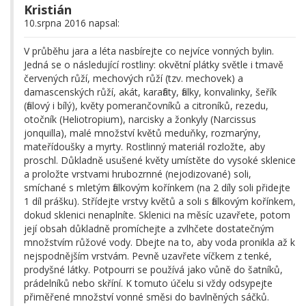
Kristián
10.srpna 2016 napsal:
V průběhu jara a léta nasbírejte co nejvíce vonných bylin.
Jedná se o následující rostliny: okvětní plátky světle i tmavě
červených růží, mechových růží (tzv. mechovek) a
damascenských růží, akát, karafiáty, fialky, konvalinky, šeřík
(fialový i bílý), květy pomerančovníků a citroníků, rezedu,
otočník (Heliotropium), narcisky a žonkyly (Narcissus
jonquilla), malé množství květů meduňky, rozmarýny,
mateřídoušky a myrty. Rostlinný materiál rozložte, aby
proschl. Důkladně usušené květy umístěte do vysoké sklenice
a proložte vrstvami hrubozrnné (nejodizované) soli,
smíchané s mletým fialkovým kořínkem (na 2 díly soli přidejte
1 díl prášku). Střídejte vrstvy květů a soli s fialkovým kořínkem,
dokud sklenici nenaplníte. Sklenici na měsíc uzavřete, potom
její obsah důkladně promíchejte a zvlhčete dostatečným
množstvím růžové vody. Dbejte na to, aby voda pronikla až k
nejspodnějším vrstvám. Pevně uzavřete víčkem z tenké,
prodyšné látky. Potpourri se používá jako vůně do šatníků,
prádelníků nebo skříní. K tomuto účelu si vždy odsypejte
přiměřené množství vonné směsi do bavlněných sáčků.