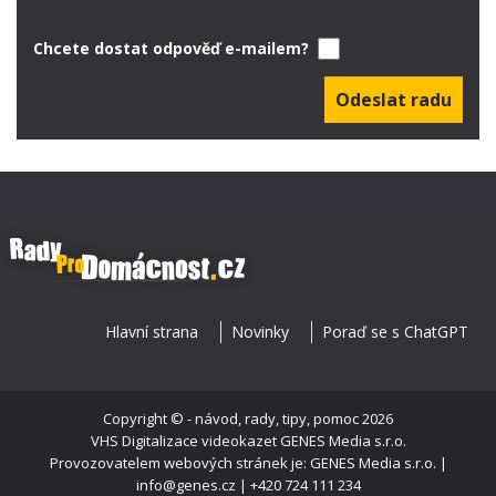
Chcete dostat odpověď e-mailem?
Hlavní strana
Novinky
Poraď se s ChatGPT
Copyright ©
- návod, rady, tipy, pomoc
2026
VHS Digitalizace videokazet
GENES Media s.r.o.
Provozovatelem webových stránek je: GENES Media s.r.o. |
info@genes.cz | +420 724 111 234