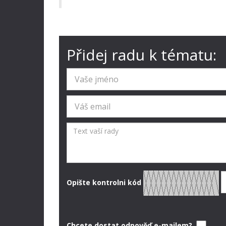
Přidej radu k tématu:
Opište kontrolni kód
Chcete dostat odpověď e-mailem?