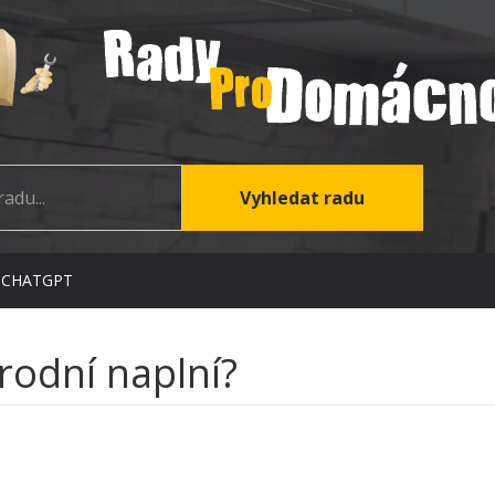
 CHATGPT
írodní naplní?