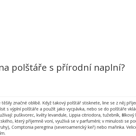
na polštáře s přírodní naplní?
těšily značné oblibě. Když takový polštář stisknete, line se z něj pří
sit s výplní polštáře a použít jako vycpávka, nebo se do polštáře vklá
vají: puškvorec, květy levandule, Lippia citriodora, tužebník, fialkový
ského, který příjemně voní, využívá se v parfumérii; v minulosti se po
druhy), Comptonia peregrina (severoamerický keř) nebo mařinka. Velic
ím.