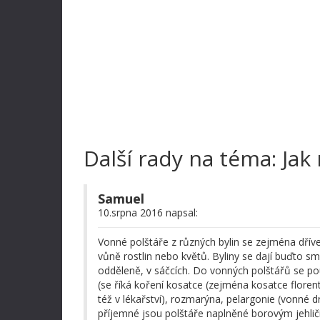
Další rady na téma: Jak 
Samuel
10.srpna 2016 napsal:
Vonné polštáře z různých bylin se zejména dříve 
vůně rostlin nebo květů. Byliny se dají buďto smí
odděleně, v sáčcích. Do vonných polštářů se použí
(se říká koření kosatce (zejména kosatce florent
též v lékařství), rozmarýna, pelargonie (vonné 
příjemné jsou polštáře naplněné borovým jehlič