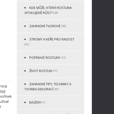
KDE MŮŽE, KTERÁ ROSTLINA
SPOKOJENĚ RŮST?
(28)
ZAHRADNÍ TVOROVÉ
(38)
STROMY A KEŘE PRO RADOST
(61)
POPÍNAVÉ ROSTLINY
(12)
ŽIVOT ROSTLIN
(31)
ZAHRADNÍ TIPY, TECHNIKY A
jemná
TVORBA DEKORACÍ
(60)
dají
 kořínek
užíval
BAZÉNY
(1)
e