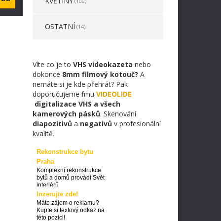
KVĚTINY
(100)
OSTATNÍ
(14)
Víte co je to
VHS videokazeta
nebo
dokonce
8mm filmový kotouč?
A
nemáte si je kde přehrát? Pak
doporučujeme firmu
VIDEOLIDE
digitalizace VHS a všech
kamerových pásků
. Skenování
diapozitivů
a
negativů
v profesionální
kvalitě.
Rekonstrukce bytu
Praha
Komplexní rekonstrukce
bytů a domů provádí Svět
interiérů
Inzerujte zde!
Máte zájem o reklamu?
Kupte si textový odkaz na
této pozici!