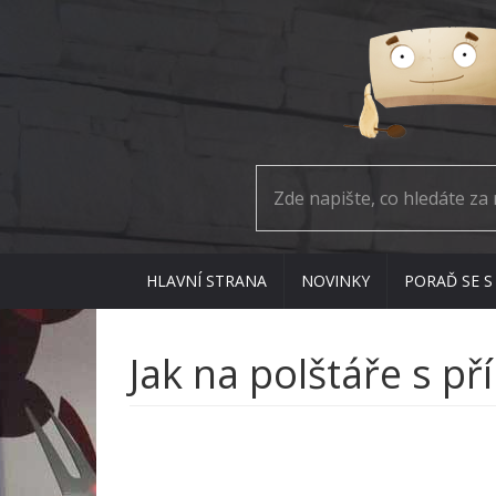
HLAVNÍ STRANA
NOVINKY
PORAĎ SE S
Jak na polštáře s př