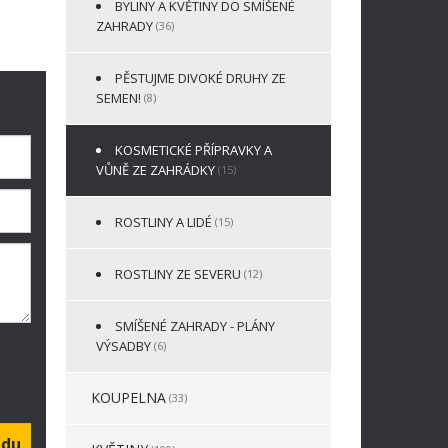
BYLINY A KVĚTINY DO SMÍŠENÉ
ZAHRADY
(36)
PĚSTUJME DIVOKÉ DRUHY ZE
SEMEN!
(8)
KOSMETICKÉ PŘÍPRAVKY A
VŮNĚ ZE ZAHRÁDKY
(15)
ROSTLINY A LIDÉ
(15)
ROSTLINY ZE SEVERU
(12)
SMÍŠENÉ ZAHRADY - PLÁNY
VÝSADBY
(6)
KOUPELNA
(33)