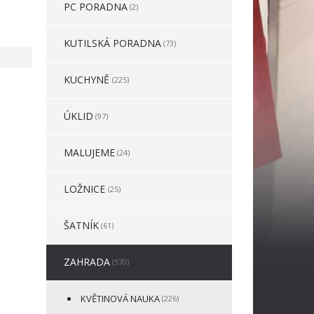
PC PORADNA
(2)
KUTILSKÁ PORADNA
(73)
KUCHYNĚ
(225)
ÚKLID
(97)
MALUJEME
(24)
LOŽNICE
(25)
ŠATNÍK
(61)
ZAHRADA
(570)
KVĚTINOVÁ NAUKA
(226)