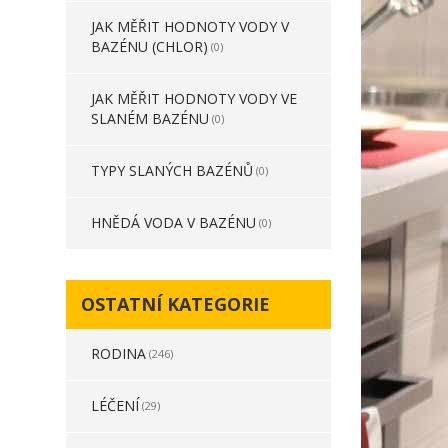
JAK MĚŘIT HODNOTY VODY V
BAZÉNU (CHLOR)
(0)
JAK MĚŘIT HODNOTY VODY VE
SLANÉM BAZÉNU
(0)
TYPY SLANÝCH BAZÉNŮ
(0)
HNĚDÁ VODA V BAZÉNU
(0)
OSTATNÍ KATEGORIE
RODINA
(246)
LÉČENÍ
(29)