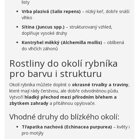
listy
Vrba plazivá (Salix repens)
– nízký keř, dobře snáší
vlhko
Sítina (Juncus spp.)
– strukturovaný vzhled,
doplňuje vysoké druhy
Kontryhel měkký (Alchemilla mollis)
– oblíbená
do vlhčích záhonů
Rostliny do okolí rybníka
pro barvu i strukturu
Okolí rybníka můžete doplnit o
okrasné trvalky a traviny
,
které mají rády čerstvou, ale dobře odvodněnou půdu.
Vytvoří
hladký přechod mezi přírodním břehem a
zbytkem zahrady
a přitáhnou opylovače.
Vhodné druhy do blízkého okolí:
Třapatka nachová (Echinacea purpurea)
– květy i
pro motýly