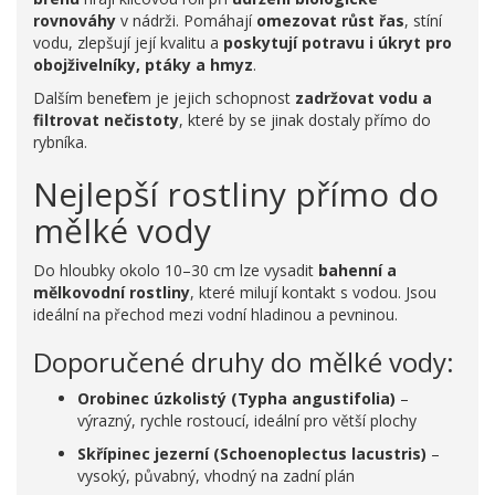
rovnováhy
v nádrži. Pomáhají
omezovat růst řas
, stíní
vodu, zlepšují její kvalitu a
poskytují potravu i úkryt pro
obojživelníky, ptáky a hmyz
.
Dalším benefitem je jejich schopnost
zadržovat vodu a
filtrovat nečistoty
, které by se jinak dostaly přímo do
rybníka.
Nejlepší rostliny přímo do
mělké vody
Do hloubky okolo 10–30 cm lze vysadit
bahenní a
mělkovodní rostliny
, které milují kontakt s vodou. Jsou
ideální na přechod mezi vodní hladinou a pevninou.
Doporučené druhy do mělké vody:
Orobinec úzkolistý (Typha angustifolia)
–
výrazný, rychle rostoucí, ideální pro větší plochy
Skřípinec jezerní (Schoenoplectus lacustris)
–
vysoký, půvabný, vhodný na zadní plán