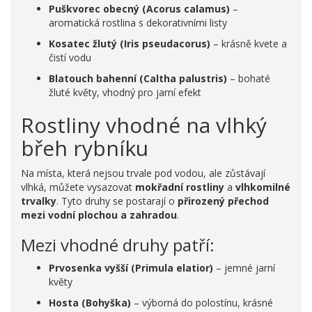
Puškvorec obecný (Acorus calamus)
–
aromatická rostlina s dekorativními listy
Kosatec žlutý (Iris pseudacorus)
– krásně kvete a
čistí vodu
Blatouch bahenní (Caltha palustris)
– bohaté
žluté květy, vhodný pro jarní efekt
Rostliny vhodné na vlhký
břeh rybníku
Na místa, která nejsou trvale pod vodou, ale zůstávají
vlhká, můžete vysazovat
mokřadní rostliny
a
vlhkomilné
trvalky
. Tyto druhy se postarají o
přirozený přechod
mezi vodní plochou a zahradou
.
Mezi vhodné druhy patří:
Prvosenka vyšší (Primula elatior)
– jemné jarní
květy
Hosta (Bohyška)
– výborná do polostínu, krásné