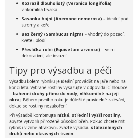
Rozrazil dlouholistý (Veronica longifolia)
–
vlhkomilná trvalka
Sasanka hajní (Anemone nemorosa)
– ideální pod
stromy a keře
Bez černý (Sambucus nigra)
– vhodný do pozadí,
kvete i plodí
Přeslička rolní (Equisetum arvense)
– velmi
dekorativní, ale invazní
Tipy pro výsadbu a péči
Výsadbu kolem rybníku je ideální provádět na jaře nebo na
konci léta. Vybrané rostliny vysazujte v odpovídající hloubce
–
bahenní druhy přímo do vody, vlhkomilné na její
okraj
. Během prvního roku je důležité pravidelné zalévání,
dokud se rostliny nezakoření.
Při výsadbě kombinujte
nízké, střední i vyšší rostliny
,
abyste vytvořili přirozeně působící břeh. Pokud chcete mít
rybník i v zimě atraktivní, zvažte výsadbu
stálezelených
druhů nebo okrasných travin
.