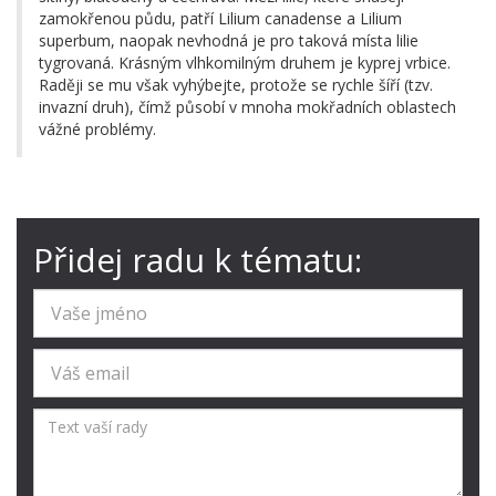
zamokřenou půdu, patří Lilium canadense a Lilium
superbum, naopak nevhodná je pro taková místa lilie
tygrovaná. Krásným vlhkomilným druhem je kyprej vrbice.
Raději se mu však vyhýbejte, protože se rychle šíří (tzv.
invazní druh), čímž působí v mnoha mokřadních oblastech
vážné problémy.
Přidej radu k tématu: