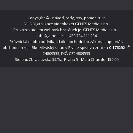
Copyright ©
- návod, rady, tipy, pomoc
2026
VHS Digitalizace videokazet
GENES Media s.r.o.
Provozovatelem webových stránek je: GENES Media s.r.o. |
info@genes.cz | +420 724 111 234
Právnická osoba podnikající dle obchodního zákona zapsaná v
obchodním rejstříku Městský soud v Praze spisová značka
C 176292
. IČ:
24809535, DIČ: CZ24809535
Sídlem: Zbraslavská 55/5a, Praha 5 - Malá Chuchle, 159 00
s