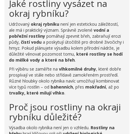
Jaké rostliny vysázet na
okraj rybníku?
Udržovaný
okraj rybníku
není jen estetickou záležitostí,
ale má i praktický význam. Správně zvolené
vodní a
pobřežní rostliny
pomáhají zpevnit břeh, zabraňují erozi
půdy,
čistí vodu
a poskytují útočiště pro drobné živočichy i
hmyz. Pokud plánujete výsadbu kolem přírodní nádrže, je
důležité věnovat pozornost tomu,
které rostliny se hodí
do mělké vody a které na břeh
.
Při výběru se zaměřte na
vlhkomilné druhy
, které dobře
prospívají ve stále nebo střídavě zamokřeném prostředí.
Různé hloubky okolo rybníka navíc umožňují kombinovat
více typů rostlin – od
bahenních
, přes
mokřadní
, až po
trvalky, které milují vlhko
.
Proč jsou rostliny na okraji
rybníku důležité?
Výsadba okolo rybníka není jen o vzhledu.
Rostliny na
břehu
hrají klíčovou roli při
udržení biologické