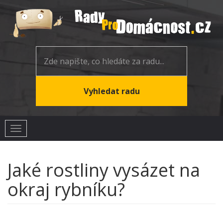
Toggle
navigation
Jaké rostliny vysázet na
okraj rybníku?