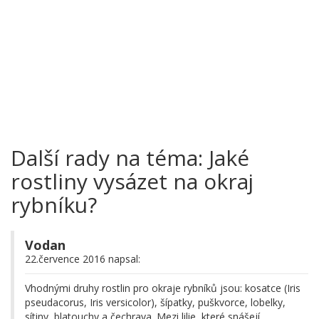
Další rady na téma: Jaké
rostliny vysázet na okraj
rybníku?
Vodan
22.července 2016 napsal:
Vhodnými druhy rostlin pro okraje rybníků jsou: kosatce (Iris
pseudacorus, Iris versicolor), šípatky, puškvorce, lobelky,
sítiny, blatouchy a čechrava. Mezi lilie, které snášejí