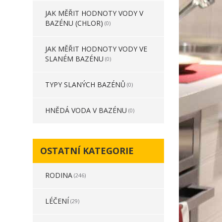
JAK MĚŘIT HODNOTY VODY V
BAZÉNU (CHLOR)
(0)
JAK MĚŘIT HODNOTY VODY VE
SLANÉM BAZÉNU
(0)
TYPY SLANÝCH BAZÉNŮ
(0)
HNĚDÁ VODA V BAZÉNU
(0)
OSTATNÍ KATEGORIE
RODINA
(246)
LÉČENÍ
(29)