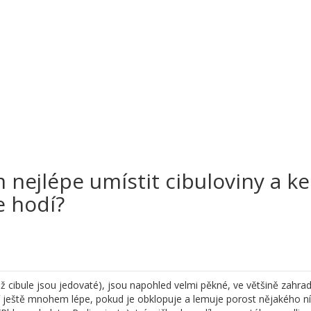
 nejlépe umístit cibuloviny a ke
e hodí?
chž cibule jsou jedovaté), jsou napohled velmi pěkné, ve většině zahrad
jí ještě mnohem lépe, pokud je obklopuje a lemuje porost nějakého n