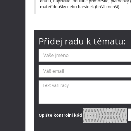
druhu, například lobulárie přímořské, plamenky (
mateřídoušky nebo barvínek (brčál menší).
Přidej radu k tématu:
Opište kontrolni kód