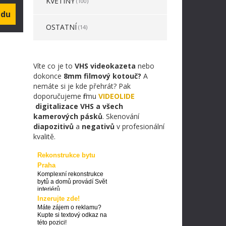
KVĚTINY
(100)
OSTATNÍ
(14)
Víte co je to
VHS videokazeta
nebo
dokonce
8mm filmový kotouč?
A
nemáte si je kde přehrát? Pak
doporučujeme firmu
VIDEOLIDE
digitalizace VHS a všech
kamerových pásků
. Skenování
diapozitivů
a
negativů
v profesionální
kvalitě.
Rekonstrukce bytu
Praha
Komplexní rekonstrukce
bytů a domů provádí Svět
interiérů
Inzerujte zde!
Máte zájem o reklamu?
Kupte si textový odkaz na
této pozici!