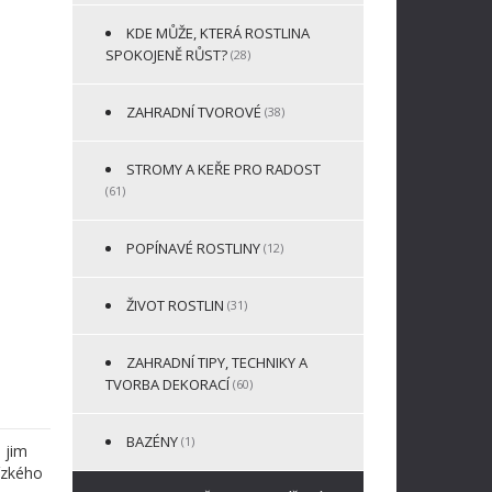
KDE MŮŽE, KTERÁ ROSTLINA
SPOKOJENĚ RŮST?
(28)
ZAHRADNÍ TVOROVÉ
(38)
STROMY A KEŘE PRO RADOST
(61)
POPÍNAVÉ ROSTLINY
(12)
ŽIVOT ROSTLIN
(31)
ZAHRADNÍ TIPY, TECHNIKY A
TVORBA DEKORACÍ
(60)
BAZÉNY
(1)
 jim
ízkého