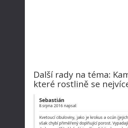
Další rady na téma: Kam
které rostlině se nejvíc
Sebastián
8.srpna 2016 napsal:
Kvetoucí cibuloviny, jako je krokus a ocún (jeji
však chybí přiměřený doplňující porost. Vypada