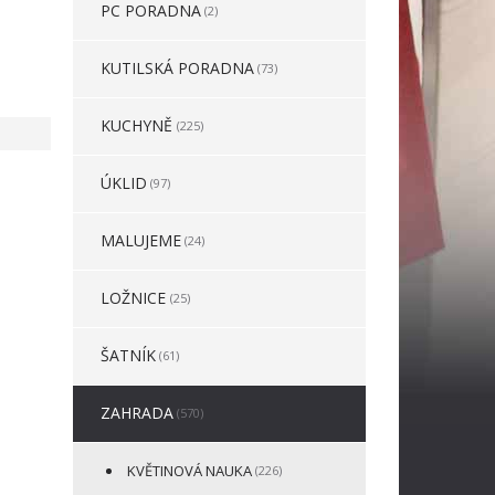
PC PORADNA
(2)
KUTILSKÁ PORADNA
(73)
KUCHYNĚ
(225)
ÚKLID
(97)
MALUJEME
(24)
LOŽNICE
(25)
ŠATNÍK
(61)
ZAHRADA
(570)
KVĚTINOVÁ NAUKA
(226)