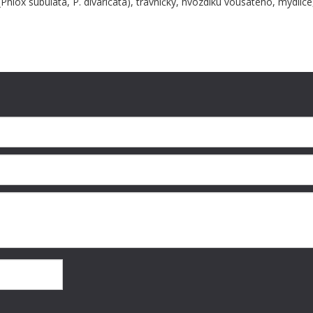
Phlox subulata, P. divaricata), trávničky, hvozdíku vousatého, mydlice