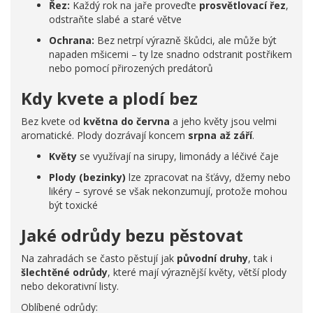
Řez:
Každý rok na jaře proveďte
prosvětlovací řez
,
odstraňte slabé a staré větve
Ochrana:
Bez netrpí výrazně škůdci, ale může být
napaden mšicemi – ty lze snadno odstranit postřikem
nebo pomocí přirozených predátorů
Kdy kvete a plodí bez
Bez kvete od
května do června
a jeho květy jsou velmi
aromatické. Plody dozrávají koncem
srpna až září
.
Květy
se využívají na sirupy, limonády a léčivé čaje
Plody (bezinky)
lze zpracovat na šťávy, džemy nebo
likéry – syrové se však nekonzumují, protože mohou
být toxické
Jaké odrůdy bezu pěstovat
Na zahradách se často pěstují jak
původní druhy
, tak i
šlechtěné odrůdy
, které mají výraznější květy, větší plody
nebo dekorativní listy.
Oblíbené odrůdy: