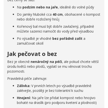
Na
podzim nebo na jaře
, ideálně do volné půdy
Do jamky hluboké cca
40 cm
, obohacené o kompost
nebo dobře rozložený hnůj
Kořenový bal musí být dobře zavlažený, případně
můžete sazenici namočit do vody před výsadbou
Po výsadbě je vhodné
bez pořádně zalít
a
zamulčovat okolí
Jak pečovat o bez
Bez je obecně
nenáročný na péči
, ale pokud chcete větší
úrodu květů nebo plodů, vyplatí se mu věnovat trochu
pozornosti.
Pravidelná péče zahrnuje:
Zálivka:
V prvních letech po výsadbě pravidelně
zalévejte, později je bez tolerantní k suchu
Hnojení:
Na jaře lze přidat kompost nebo hnojivo
bohaté na draslík (pro podporu kvetení a plodnosti)