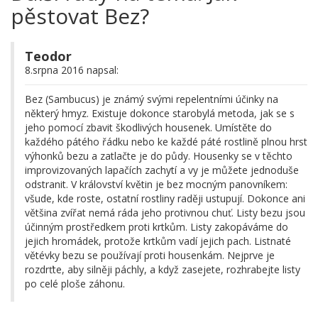
pěstovat Bez?
Teodor
8.srpna 2016 napsal:
Bez (Sambucus) je známý svými repelentními účinky na
některý hmyz. Existuje dokonce starobylá metoda, jak se s
jeho pomocí zbavit škodlivých housenek. Umístěte do
každého pátého řádku nebo ke každé páté rostlině plnou hrst
výhonků bezu a zatlačte je do půdy. Housenky se v těchto
improvizovaných lapačích zachytí a vy je můžete jednoduše
odstranit. V království květin je bez mocným panovníkem:
všude, kde roste, ostatní rostliny raději ustupují. Dokonce ani
většina zvířat nemá ráda jeho protivnou chuť. Listy bezu jsou
účinným prostředkem proti krtkům. Listy zakopáváme do
jejich hromádek, protože krtkům vadí jejich pach. Listnaté
větévky bezu se používají proti housenkám. Nejprve je
rozdrťte, aby silněji páchly, a když zasejete, rozhrabejte listy
po celé ploše záhonu.