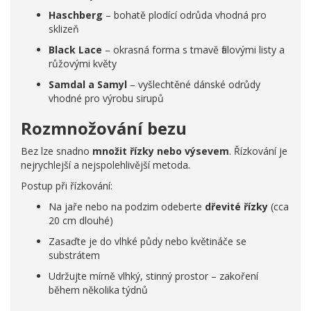
Haschberg
– bohatě plodící odrůda vhodná pro
sklizeň
Black Lace
– okrasná forma s tmavě fialovými listy a
růžovými květy
Samdal a Samyl
– vyšlechtěné dánské odrůdy
vhodné pro výrobu sirupů
Rozmnožování bezu
Bez lze snadno
množit řízky nebo výsevem
. Řízkování je
nejrychlejší a nejspolehlivější metoda.
Postup při řízkování:
Na jaře nebo na podzim odeberte
dřevité řízky
(cca
20 cm dlouhé)
Zasaďte je do vlhké půdy nebo květináče se
substrátem
Udržujte mírně vlhký, stinný prostor – zakoření
během několika týdnů