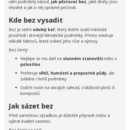
vám podrobný návod,
jak pěstovat bez
, jaké druhy jsou
vhodné a jak o něj správně pečovat.
Kde bez vysadit
Bez je velmi
odolný keř
, který dobře snáší městské
prostředí i drsnější klimatické podmínky. Přesto existuje
několik faktorů, které ovlivní jeho růst a výnosy.
Bez černý:
Nejlépe se mu daří na
slunném stanovišti
nebo v
polostínu
Preferuje
vlhčí, humózní a propustné půdy
, ale
zvládne i horší podmínky
Dobře roste na okrajích zahrad, v blízkosti plotů či
kompostů
Jak sázet bez
Před samotnou výsadbou je důležité připravit místo a
vybrat kvalitní sazenici.
Bez černý se sází: