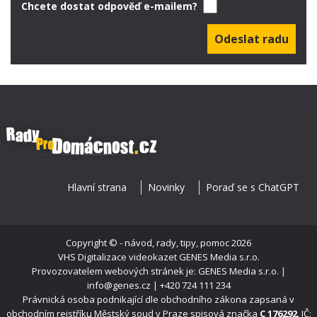
Chcete dostat odpověď e-mailem?
Hlavní strana
Novinky
Poraď se s ChatGPT
Copyright ©
- návod, rady, tipy, pomoc
2026
VHS Digitalizace videokazet
GENES Media s.r.o.
Provozovatelem webových stránek je: GENES Media s.r.o. |
info@genes.cz | +420 724 111 234
Právnická osoba podnikající dle obchodního zákona zapsaná v
obchodním rejstříku Městský soud v Praze spisová značka
C 176292
. IČ: