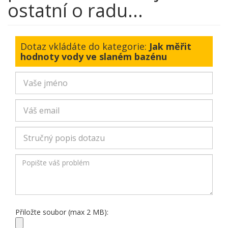
ostatní o radu...
Dotaz vkládáte do kategorie:
Jak měřit
hodnoty vody ve slaném bazénu
Přiložte soubor (max 2 MB):