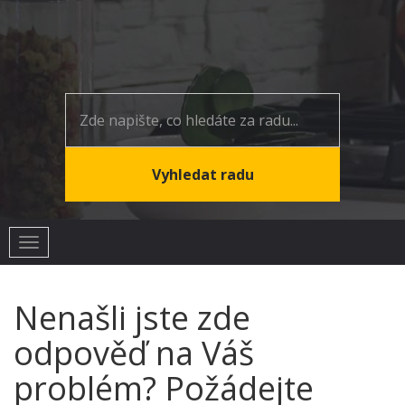
Toggle
navigation
Nenašli jste zde
odpověď na Váš
problém? Požádejte