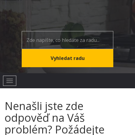
Toggle
navigation
Nenašli jste zde
odpověď na Váš
problém? Požádejte