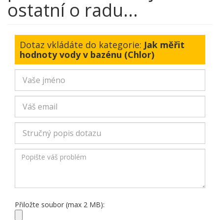
ostatní o radu...
Dotaz vkládáte do kategorie:
Jak měřit
hodnoty vody v bazénu (Chlor)
Přiložte soubor (max 2 MB):