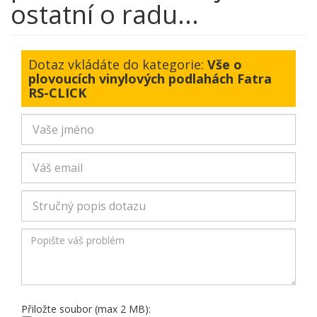
ostatní o radu...
Dotaz vkládáte do kategorie:
Vše o
plovoucích vinylových podlahách Fatra
RS-CLICK
Přiložte soubor (max 2 MB):