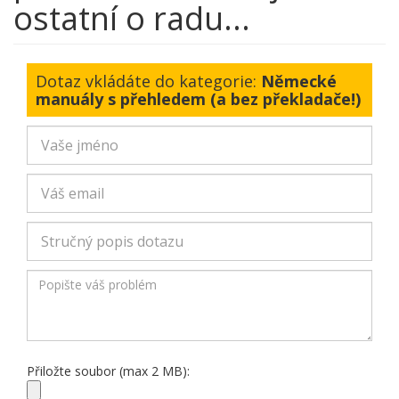
ostatní o radu...
Dotaz vkládáte do kategorie:
Německé
manuály s přehledem (a bez překladače!)
Přiložte soubor (max 2 MB):