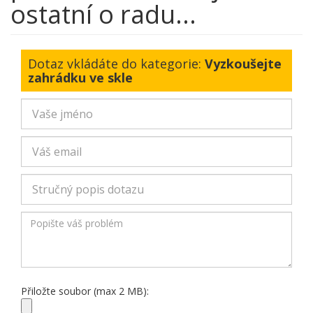
ostatní o radu...
Dotaz vkládáte do kategorie:
Vyzkoušejte
zahrádku ve skle
Přiložte soubor (max 2 MB):