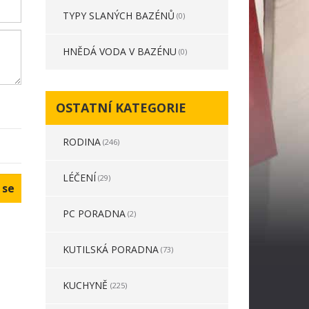
TYPY SLANÝCH BAZÉNŮ
(0)
HNĚDÁ VODA V BAZÉNU
(0)
OSTATNÍ KATEGORIE
RODINA
(246)
LÉČENÍ
(29)
PC PORADNA
(2)
KUTILSKÁ PORADNA
(73)
KUCHYNĚ
(225)