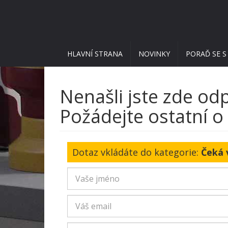
HLAVNÍ STRANA
NOVINKY
PORAĎ SE S
Nenašli jste zde o
Požádejte ostatní o 
Dotaz vkládáte do kategorie:
Čeká 