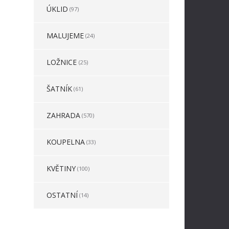
ÚKLID
(97)
MALUJEME
(24)
LOŽNICE
(25)
ŠATNÍK
(61)
ZAHRADA
(570)
KOUPELNA
(33)
KVĚTINY
(100)
OSTATNÍ
(14)