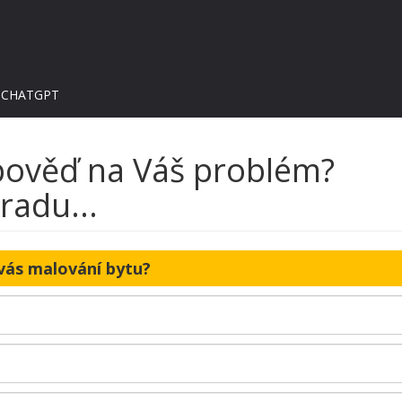
 CHATGPT
dpověď na Váš problém?
radu...
vás malování bytu?