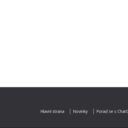
Hlavní strana
Novinky
Poraď se s Chat