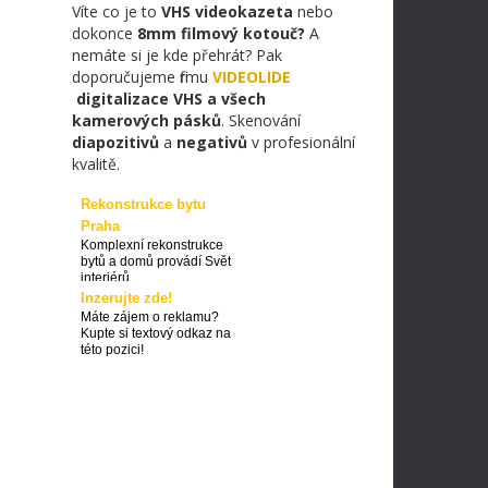
Víte co je to
VHS videokazeta
nebo
dokonce
8mm filmový kotouč?
A
nemáte si je kde přehrát? Pak
doporučujeme firmu
VIDEOLIDE
digitalizace VHS a všech
kamerových pásků
. Skenování
diapozitivů
a
negativů
v profesionální
kvalitě.
Rekonstrukce bytu
Praha
Komplexní rekonstrukce
bytů a domů provádí Svět
interiérů
Inzerujte zde!
Máte zájem o reklamu?
Kupte si textový odkaz na
této pozici!