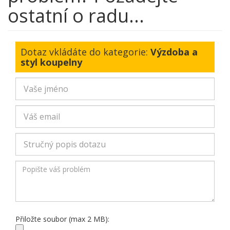
ostatní o radu...
Dotaz vkládáte do kategorie:
Výzdoba a
styl koupelny
Přiložte soubor (max 2 MB):