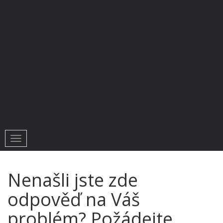
Toggle
navigation
Nenašli jste zde
odpověď na Váš
problém? Požádejte