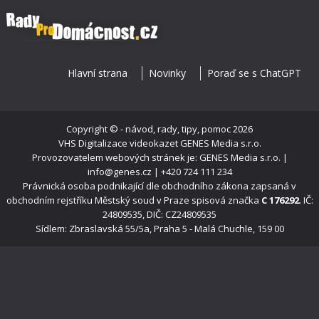
Hlavní strana
Novinky
Poraď se s ChatGPT
Copyright ©
- návod, rady, tipy, pomoc
2026
VHS Digitalizace videokazet
GENES Media s.r.o.
Provozovatelem webových stránek je: GENES Media s.r.o. |
info@genes.cz | +420 724 111 234
Právnická osoba podnikající dle obchodního zákona zapsaná v
obchodním rejstříku Městský soud v Praze spisová značka
C 176292
. IČ:
24809535, DIČ: CZ24809535
Sídlem: Zbraslavská 55/5a, Praha 5 - Malá Chuchle, 159 00
s