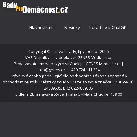
Hlavní strana
Novinky
Poraď se s ChatGPT
Copyright ©
- návod, rady, tipy, pomoc
2026
VHS Digitalizace videokazet
GENES Media s.r.o.
Provozovatelem webových stránek je: GENES Media s.r.o. |
info@genes.cz | +420 724 111 234
Právnická osoba podnikající dle obchodního zákona zapsaná v
obchodním rejstříku Městský soud v Praze spisová značka
C 176292
. IČ:
24809535, DIČ: CZ24809535
Sídlem: Zbraslavská 55/5a, Praha 5 - Malá Chuchle, 159 00
s