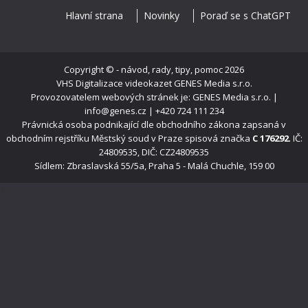
Hlavní strana
Novinky
Poraď se s ChatGPT
Copyright ©
- návod, rady, tipy, pomoc
2026
VHS Digitalizace videokazet
GENES Media s.r.o.
Provozovatelem webových stránek je: GENES Media s.r.o. |
info@genes.cz | +420 724 111 234
Právnická osoba podnikající dle obchodního zákona zapsaná v
obchodním rejstříku Městský soud v Praze spisová značka
C 176292
. IČ:
24809535, DIČ: CZ24809535
Sídlem: Zbraslavská 55/5a, Praha 5 - Malá Chuchle, 159 00
s